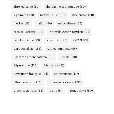
libre-échange
(52)
libéralisme économique
(60)
légitimité
(103)
Marine Le Pen
(69)
monarchie
(118)
médias
(116)
nation
(64)
nationalisme
(56)
Nicolas Sarkozy
(106)
Nouvelle Action royaliste
(64)
néolibéralisme
(73)
oligarchie
(196)
OTAN
(77)
parti socialiste
(152)
protectionnisme
(56)
Rassemblement national
(52)
Russie
(138)
République
(126)
Résistance
(91)
Révolution française
(64)
souveraineté
(137)
ultralibéralisme
(175)
Union européenne
(199)
Union soviétique
(56)
Vichy
(54)
Yougoslavie
(50)