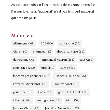
Assez d'accords sur l'ensemble à deux choses près: Le
Rassemblement "national" n'est pas le Front national
qui était un parti…
Mots clefs
Allemagne
(148)
BCE
(50)
capitalisme
(70)
Chine
(60)
chômage
(51)
droite française
(69)
démocratie
(169)
Emmanuel Macron
(165)
Etat
(252)
Etats-Unis
(263)
euro
(149)
Europe
(61)
fonction présidentielle
(54)
François Hollande
(76)
François Mitterrand
(108)
Front national
(98)
gaullisme
(66)
Grèce
(64)
général de Gaulle
(138)
idéologie
(63)
immigration
(62)
islam
(57)
Jacques Chirac
(90)
Jean-Luc Mélenchon
(52)