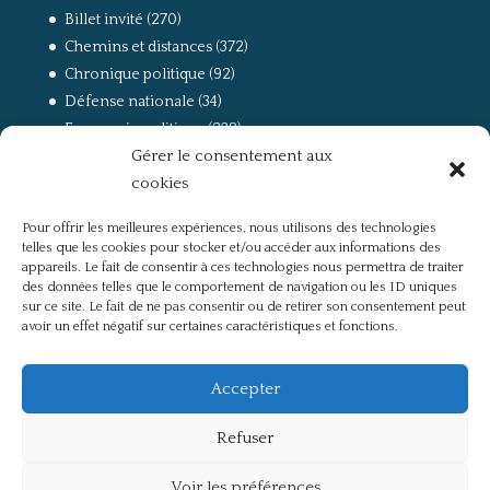
Billet invité
(270)
Chemins et distances
(372)
Chronique politique
(92)
Défense nationale
(34)
Economie politique
(238)
Gérer le consentement aux
Entretien
(168)
cookies
La guerre, la Résistance et la Déportation
(162)
la lutte des classes
(281)
Pour offrir les meilleures expériences, nous utilisons des technologies
Non classé
(42)
telles que les cookies pour stocker et/ou accéder aux informations des
Partis politiques, intelligentsia, médias
(750)
appareils. Le fait de consentir à ces technologies nous permettra de traiter
des données telles que le comportement de navigation ou les ID uniques
Présentation
(4)
sur ce site. Le fait de ne pas consentir ou de retirer son consentement peut
Références
(57)
avoir un effet négatif sur certaines caractéristiques et fonctions.
Res Publica
(649)
Union européenne
(238)
Accepter
Refuser
Voir les préférences