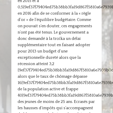
en 2015 et à
0,5{9ef37f79404ed75b38bb3fa19d867f5810a6e793
en 2016 afin de se conformer à la « règle
d’or » de l’équilibre budgétaire. Comme
on pouvait s’en douter, ces engagements
n’ont pas été tenus. Le gouvernement a
donc demandé à la troïka un délai
supplémentaire tout en faisant adopter
pour 2013 un budget d’une
exceptionnelle dureté alors que la
récession atteint 3,2
{9ef37f79404ed75b38bb3fa19d867f5810a6e7939b0d
alors que le taux de chômage dépasse
16{9ef37f79404ed75b38bb3fa19d867f5810a6e7939
de la population active et frappe
40{9ef37f79404ed75b38bb3fa19d867f5810a6e7939
des jeunes de moins de 25 ans. Ecrasés par
les hausses d’impôts qui s’accompagnent