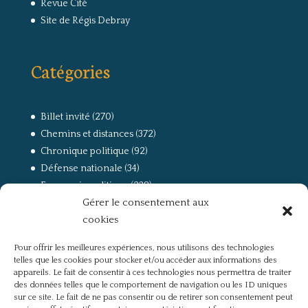
Revue Cité
Site de Régis Debray
Catégories
Billet invité
(270)
Chemins et distances
(372)
Chronique politique
(92)
Défense nationale
(34)
Economie politique
(238)
Gérer le consentement aux
Entretien
(168)
cookies
La guerre, la Résistance et la Déportation
(162)
la lutte des classes
(281)
Pour offrir les meilleures expériences, nous utilisons des technologies
Non classé
(42)
telles que les cookies pour stocker et/ou accéder aux informations des
Partis politiques, intelligentsia, médias
(750)
appareils. Le fait de consentir à ces technologies nous permettra de traiter
des données telles que le comportement de navigation ou les ID uniques
Présentation
(4)
sur ce site. Le fait de ne pas consentir ou de retirer son consentement peut
Références
(57)