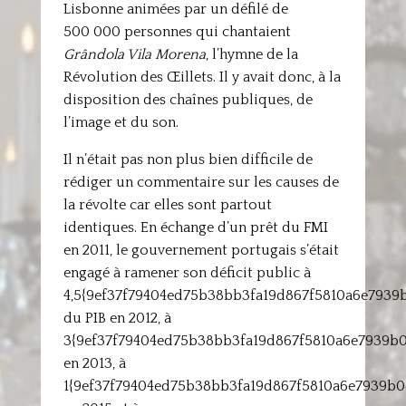
Lisbonne animées par un défilé de
500 000 personnes qui chantaient
Grândola Vila Morena
, l’hymne de la
Révolution des Œillets. Il y avait donc, à la
disposition des chaînes publiques, de
l’image et du son.
Il n’était pas non plus bien difficile de
rédiger un commentaire sur les causes de
la révolte car elles sont partout
identiques. En échange d’un prêt du FMI
en 2011, le gouvernement portugais s’était
engagé à ramener son déficit public à
4,5{9ef37f79404ed75b38bb3fa19d867f5810a6e7939
du PIB en 2012, à
3{9ef37f79404ed75b38bb3fa19d867f5810a6e7939b
en 2013, à
1{9ef37f79404ed75b38bb3fa19d867f5810a6e7939b