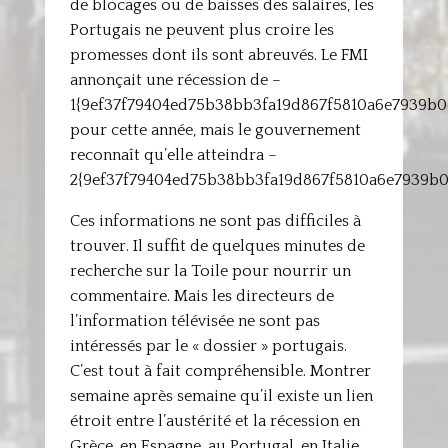
de blocages ou de baisses des salaires, les
Portugais ne peuvent plus croire les
promesses dont ils sont abreuvés. Le FMI
annonçait une récession de –
1{9ef37f79404ed75b38bb3fa19d867f5810a6e7939b
pour cette année, mais le gouvernement
reconnaît qu’elle atteindra –
2{9ef37f79404ed75b38bb3fa19d867f5810a6e7939b0
Ces informations ne sont pas difficiles à
trouver. Il suffit de quelques minutes de
recherche sur la Toile pour nourrir un
commentaire. Mais les directeurs de
l’information télévisée ne sont pas
intéressés par le « dossier » portugais.
C’est tout à fait compréhensible. Montrer
semaine après semaine qu’il existe un lien
étroit entre l’austérité et la récession en
Grèce, en Espagne, au Portugal, en Italie,