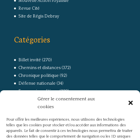
Nouvelle Action royaliste
Revue Cité
Site de Régis Debray
Catégories
Billet invité
(270)
Chemins et distances
(372)
Chronique politique
(92)
Défense nationale
(34)
Economie politique
(238)
Gérer le consentement aux
Entretien
(168)
cookies
La guerre, la Résistance et la Déportation
(162)
la lutte des classes
(281)
Pour offrir les meilleures expériences, nous utilisons des technologies
Non classé
(42)
telles que les cookies pour stocker et/ou accéder aux informations des
Partis politiques, intelligentsia, médias
(750)
appareils. Le fait de consentir à ces technologies nous permettra de traiter
des données telles que le comportement de navigation ou les ID uniques
Présentation
(4)