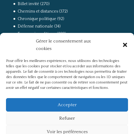
Billet invité
(270)
Chemins et distances
(372)
Chronique politique
(92)
Défense nationale
(34)
Economie politique
(238)
Gérer le consentement aux
Entretien
(168)
cookies
La guerre, la Résistance et la Déportation
(162)
la lutte des classes
(281)
Pour offrir les meilleures expériences, nous utilisons des technologies
Non classé
(42)
telles que les cookies pour stocker et/ou accéder aux informations des
Partis politiques, intelligentsia, médias
(750)
appareils. Le fait de consentir à ces technologies nous permettra de traiter
des données telles que le comportement de navigation ou les ID uniques
Présentation
(4)
sur ce site. Le fait de ne pas consentir ou de retirer son consentement peut
Références
(57)
avoir un effet négatif sur certaines caractéristiques et fonctions.
Res Publica
(649)
Union européenne
(238)
Accepter
Refuser
Voir les préférences