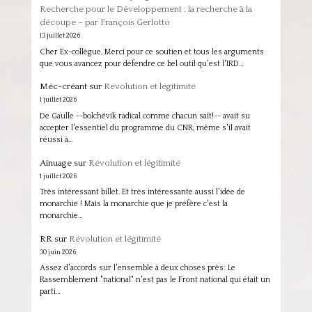
Recherche pour le Développement : la recherche à la
découpe – par François Gerlotto
13 juillet 2026
Cher Ex-collègue, Merci pour ce soutien et tous les arguments
que vous avancez pour défendre ce bel outil qu'est l'IRD…
Méc-créant
sur
Révolution et légitimité
1 juillet 2026
De Gaulle --bolchévik radical comme chacun sait!-- avait su
accepter l'essentiel du programme du CNR, même s'il avait
réussi à…
Ainuage
sur
Révolution et légitimité
1 juillet 2026
Très intéressant billet. Et très intéressante aussi l'idée de
monarchie ! Mais la monarchie que je préfère c'est la
monarchie…
RR
sur
Révolution et légitimité
30 juin 2026
Assez d'accords sur l'ensemble à deux choses près: Le
Rassemblement "national" n'est pas le Front national qui était un
parti…