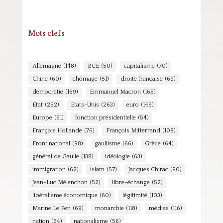
Mots clefs
Allemagne
(148)
BCE
(50)
capitalisme
(70)
Chine
(60)
chômage
(51)
droite française
(69)
démocratie
(169)
Emmanuel Macron
(165)
Etat
(252)
Etats-Unis
(263)
euro
(149)
Europe
(61)
fonction présidentielle
(54)
François Hollande
(76)
François Mitterrand
(108)
Front national
(98)
gaullisme
(66)
Grèce
(64)
général de Gaulle
(138)
idéologie
(63)
immigration
(62)
islam
(57)
Jacques Chirac
(90)
Jean-Luc Mélenchon
(52)
libre-échange
(52)
libéralisme économique
(60)
légitimité
(103)
Marine Le Pen
(69)
monarchie
(118)
médias
(116)
nation
(64)
nationalisme
(56)