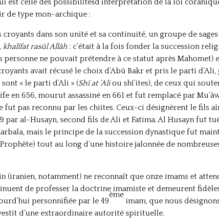
i est celle des possibilitésd’interprétation de la loi coraniq
r de type mon-archique :
 croyants dans son unité et sa continuité, un groupe de sag
,
khalîfat rasûl Allâh
: c’était à la fois fonder la succession rel
s personne ne pouvait prétendre à ce statut après Mahomet) et
croyants avait récusé le choix d’Abû Bakr et pris le parti d’Al
sont « le parti d’Ali » (
Shî at ‘Ali
ou shî’ites), de ceux qui sout
alife en 656, mourut assassiné en 661 et fut remplacé par Mu’â
fut pas reconnu par les chiites. Ceux-ci désignèrent le fils aîn
ar al-Husayn, second fils de Ali et Fatima. Al Husayn fut tué 
arbala, mais le principe de la succession dynastique fut main
 Prophète) tout au long d’une histoire jalonnée de nombreuses
n (iranien, notamment) ne reconnaît que onze imams et atten
ntinuent de professer la doctrine imamiste et demeurent fidèles
ème
ourd’hui personnifiée par le 49
imam, que nous désignons
estit d’une extraordinaire autorité spirituelle.