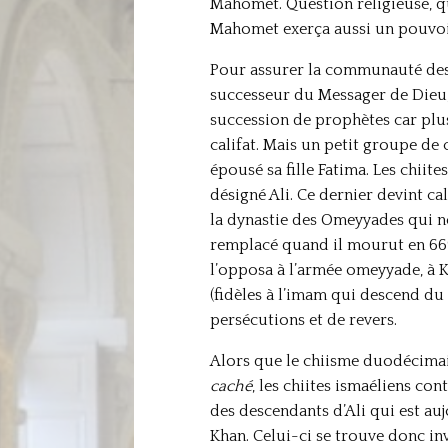
Mahomet. Question religieuse, qu
Mahomet exerça aussi un pouvoi
Pour assurer la communauté des
successeur du Messager de Dieu
succession de prophètes car plu
califat. Mais un petit groupe de 
épousé sa fille Fatima. Les chiites 
désigné Ali. Ce dernier devint c
la dynastie des Omeyyades qui ne 
remplacé quand il mourut en 669 p
l’opposa à l’armée omeyyade, à K
(fidèles à l’imam qui descend du
persécutions et de revers.
Alors que le chiisme duodécimai
caché
, les chiites ismaéliens co
des descendants d’Ali qui est auj
Khan. Celui-ci se trouve donc inv