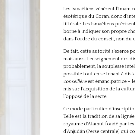
Les Ismaéliens vénèrent l’Imam 
ésotérique du Coran, donc d’inter
littérale. Les Ismaéliens précisen
borne à indiquer son propre ch
dans l’ordre du conseil, non d
De fait, cette autorité s’exerc
mais aussi l’enseignement des di
probablement, la souplesse intell
possible tout en se tenant à dist
conseillère
est émancipatrice – le
mis sur l’acquisition de la cult
l’opposé de la secte.
Ce mode particulier d’inscriptio
Telle est la tradition de sa lignée
royaume d’Alamût fondé par les ni
d’Anjudân (Perse centrale) qui 