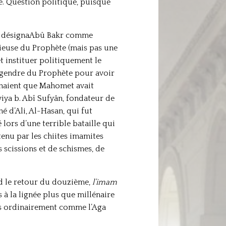
ue. Question politique, puisque
es désignaAbû Bakr comme
igieuse du Prophète (mais pas une
 instituer politiquement le
i, gendre du Prophète pour avoir
enaient que Mahomet avait
wiya b. Abî Sufyân, fondateur de
é d’Ali, Al-Hasan, qui fut
lors d’une terrible bataille qui
tenu par les chiites imamites
 scissions et de schismes, de
d le retour du douzième,
l’imam
 à la lignée plus que millénaire
 ordinairement comme l’Aga