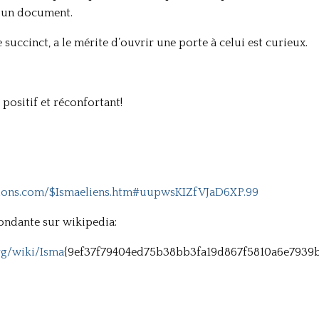
r un document.
e succinct, a le mérite d’ouvrir une porte à celui est curieux.
 positif et réconfortant!
ions.com/$Ismaeliens.htm#uupwsKIZfVJaD6XP.99
ondante sur wikipedia:
org/wiki/Isma
{9ef37f79404ed75b38bb3fa19d867f5810a6e7939