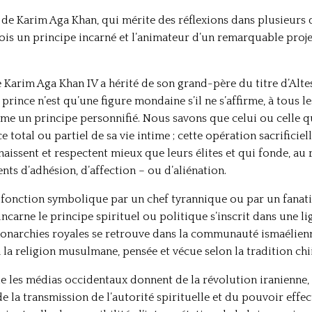
é de Karim Aga Khan, qui mérite des réflexions dans plusieurs
a fois un principe incarné et l’animateur d’un remarquable pr
 Karim Aga Khan IV a hérité de son grand-père du titre d’Altes
nce n’est qu’une figure mondaine s’il ne s’affirme, à tous l
mme un principe personnifié. Nous savons que celui ou celle qu
e total ou partiel de sa vie intime ; cette opération sacrificiel
aissent et respectent mieux que leurs élites et qui fonde, au 
ts d’adhésion, d’affection – ou d’aliénation.
 fonction symbolique par un chef tyrannique ou par un fanati
carne le principe spirituel ou politique s’inscrit dans une li
monarchies royales se retrouve dans la communauté ismaélienne,
 la religion musulmane, pensée et vécue selon la tradition chii
e les médias occidentaux donnent de la révolution iranienne,
 la transmission de l’autorité spirituelle et du pouvoir effect