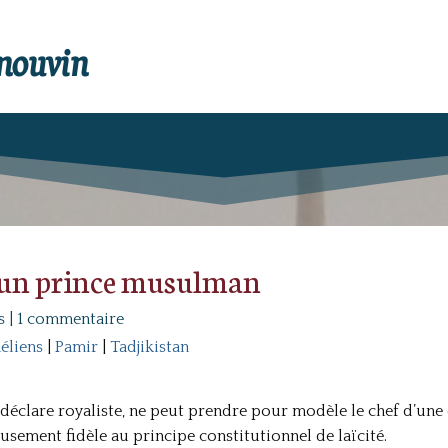
enouvin
 un prince musulman
s
|
1 commentaire
éliens
|
Pamir
|
Tadjikistan
se déclare royaliste, ne peut prendre pour modèle le chef d’un
sement fidèle au principe constitutionnel de laïcité.