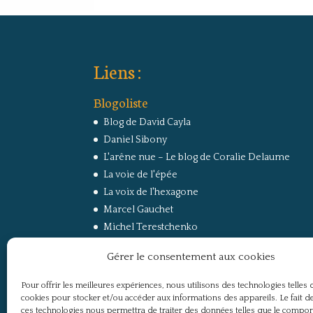
Liens :
Blogoliste
Blog de David Cayla
Daniel Sibony
L'arêne nue – Le blog de Coralie Delaume
La voie de l'épée
La voix de l'hexagone
Marcel Gauchet
Michel Terestchenko
Paul Jorion
Gérer le consentement aux cookies
RussEurope – Le Carnet de Jacques Sapir sur la
Russie et l’Europe
Pour offrir les meilleures expériences, nous utilisons des technologies telles 
Secret Défense
cookies pour stocker et/ou accéder aux informations des appareils. Le fait de
Un regard sur la Russie
ces technologies nous permettra de traiter des données telles que le compo