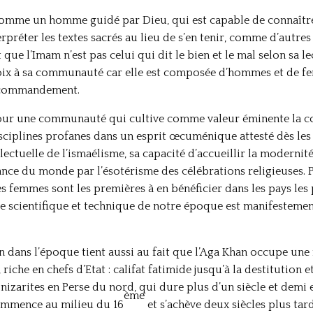
comme un homme guidé par Dieu, qui est capable de connaître 
préter les textes sacrés au lieu de s’en tenir, comme d’autres
t que l’Imam n’est pas celui qui dit le bien et le mal selon sa 
oix à sa communauté car elle est composée d’hommes et de 
u commandement.
e pour une communauté qui cultive comme valeur éminente la c
sciplines profanes dans un esprit œcuménique attesté dès les 
ectuelle de l’ismaélisme, sa capacité d’accueillir la modernité 
ance du monde par l’ésotérisme des célébrations religieuses. P
s femmes sont les premières à en bénéficier dans les pays les p
ure scientifique et technique de notre époque est manifesteme
n dans l’époque tient aussi au fait que l’Aga Khan occupe une
, riche en chefs d’Etat : califat fatimide jusqu’à la destitution
zarites en Perse du nord, qui dure plus d’un siècle et demi et
ème
commence au milieu du 16
et s’achève deux siècles plus tar