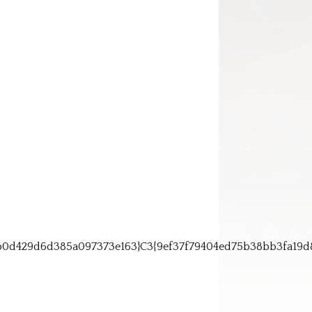
b0d429d6d385a097373e163}C3{9ef37f79404ed75b38bb3fa19d