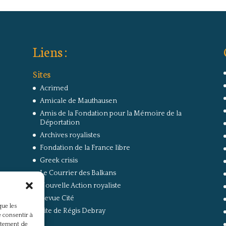
Liens :
Sites
Acrimed
Amicale de Mauthausen
Amis de la Fondation pour la Mémoire de la
Déportation
Archives royalistes
Fondation de la France libre
Greek crisis
Le Courrier des Balkans
Nouvelle Action royaliste
Revue Cité
que les
Site de Régis Debray
 consentir à
rtement de