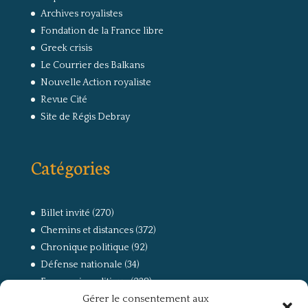
Archives royalistes
Fondation de la France libre
Greek crisis
Le Courrier des Balkans
Nouvelle Action royaliste
Revue Cité
Site de Régis Debray
Catégories
Billet invité
(270)
Chemins et distances
(372)
Chronique politique
(92)
Défense nationale
(34)
Economie politique
(238)
Gérer le consentement aux
Entretien
(168)