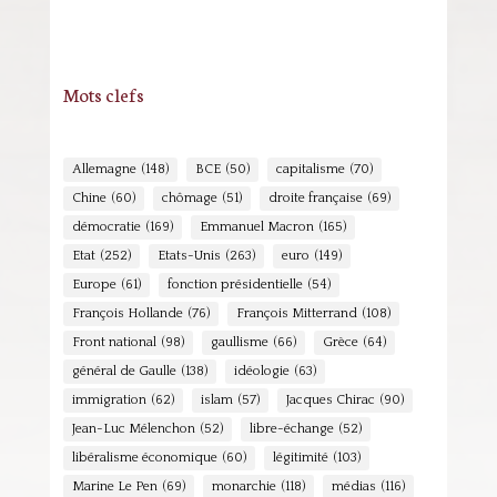
Mots clefs
Allemagne
(148)
BCE
(50)
capitalisme
(70)
Chine
(60)
chômage
(51)
droite française
(69)
démocratie
(169)
Emmanuel Macron
(165)
Etat
(252)
Etats-Unis
(263)
euro
(149)
Europe
(61)
fonction présidentielle
(54)
François Hollande
(76)
François Mitterrand
(108)
Front national
(98)
gaullisme
(66)
Grèce
(64)
général de Gaulle
(138)
idéologie
(63)
immigration
(62)
islam
(57)
Jacques Chirac
(90)
Jean-Luc Mélenchon
(52)
libre-échange
(52)
libéralisme économique
(60)
légitimité
(103)
Marine Le Pen
(69)
monarchie
(118)
médias
(116)