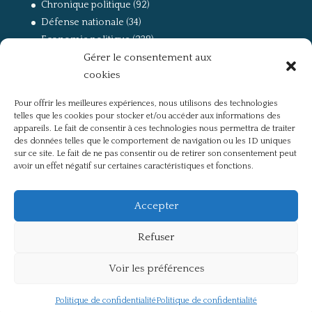
Chronique politique
(92)
Défense nationale
(34)
Economie politique
(238)
Gérer le consentement aux
Entretien
(168)
cookies
La guerre, la Résistance et la Déportation
(162)
la lutte des classes
(281)
Pour offrir les meilleures expériences, nous utilisons des technologies
Non classé
(42)
telles que les cookies pour stocker et/ou accéder aux informations des
Partis politiques, intelligentsia, médias
(750)
appareils. Le fait de consentir à ces technologies nous permettra de traiter
des données telles que le comportement de navigation ou les ID uniques
Présentation
(4)
sur ce site. Le fait de ne pas consentir ou de retirer son consentement peut
Références
(57)
avoir un effet négatif sur certaines caractéristiques et fonctions.
Res Publica
(649)
Union européenne
(238)
Accepter
Refuser
Voir les préférences
Politique de confidentialité
Mentions légales
Politique de confidentialité
Politique de confidentialité