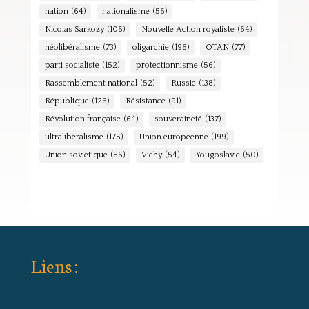
nation
(64)
nationalisme
(56)
Nicolas Sarkozy
(106)
Nouvelle Action royaliste
(64)
néolibéralisme
(73)
oligarchie
(196)
OTAN
(77)
parti socialiste
(152)
protectionnisme
(56)
Rassemblement national
(52)
Russie
(138)
République
(126)
Résistance
(91)
Révolution française
(64)
souveraineté
(137)
ultralibéralisme
(175)
Union européenne
(199)
Union soviétique
(56)
Vichy
(54)
Yougoslavie
(50)
Liens :