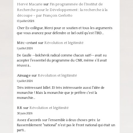
Hervé Macarie
sur
Fin programmée de l’Institut de
Recherche pour le Développement : la recherche à la
découpe – par François Gerlotto
13 juillet 2026
Cher Ex-collègue, Merci pour ce soutien et tous les arguments
que vous avancez pour défendre ce bel outil qu'est l'IRD…
Méc-créant
sur
Révolution et légitimité
1 juillet 2026
De Gaulle --bolchévik radical comme chacun sait!-- avait su
accepter l'essentiel du programme du CNR, même s'il avait
réussi à…
Ainuage
sur
Révolution et légitimité
1 juillet 2026
Très intéressant billet. Et très intéressante aussi l'idée de
monarchie ! Mais la monarchie que je préfère c'est la
monarchie…
RR
sur
Révolution et légitimité
30 juin 2026
Assez d'accords sur l'ensemble à deux choses près: Le
Rassemblement "national" n'est pas le Front national qui était un
parti…