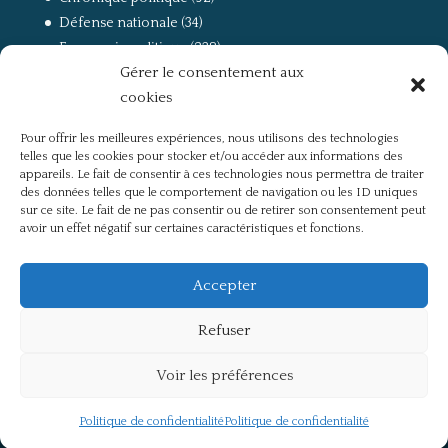
Défense nationale
(34)
Economie politique
(238)
Gérer le consentement aux
Entretien
(168)
cookies
La guerre, la Résistance et la Déportation
(162)
la lutte des classes
(281)
Pour offrir les meilleures expériences, nous utilisons des technologies
Non classé
(42)
telles que les cookies pour stocker et/ou accéder aux informations des
Partis politiques, intelligentsia, médias
(750)
appareils. Le fait de consentir à ces technologies nous permettra de traiter
des données telles que le comportement de navigation ou les ID uniques
Présentation
(4)
sur ce site. Le fait de ne pas consentir ou de retirer son consentement peut
Références
(57)
avoir un effet négatif sur certaines caractéristiques et fonctions.
Res Publica
(649)
Union européenne
(238)
Accepter
Refuser
Voir les préférences
Politique de confidentialité
Mentions légales
Politique de confidentialité
Politique de confidentialité