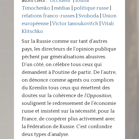
Mots clefs :
"Occident"
|
Ioulia
Timochenko
|
médias
|
politique russe
|
relations franco-russes
|
Svoboda
|
Union
européenne
|
Victor Ianoukovitch
|
Vitali
Klitschko
Sur la Russie comme sur tant d’autres
pays, les directeurs de l’opinion publique
pèchent par généralisations abusives.
D’un côté, on célèbre tous ceux qui
demandent à Poutine de partir. De l’autre,
on dénonce comme agents ou complices
du Kremlin tous ceux qui émettent des
doutes sur la cohérence de
l’Opposition
,
soulignent le redressement de l’économie
russe et insistent sur la nécessité, pour la
France, de coopérer plus activement avec
la Fédération de Russie. C’est confondre
deux types d’analyse.