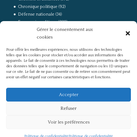
Chronique politique
(92)
Défense nationale
(34)
Economie politique
(238)
Gérer le consentement aux
Entretien
(168)
cookies
La guerre, la Résistance et la Déportation
(162)
la lutte des classes
(281)
Pour offrir les meilleures expériences, nous utilisons des technologies
Non classé
(42)
telles que les cookies pour stocker et/ou accéder aux informations des
Partis politiques, intelligentsia, médias
(750)
appareils. Le fait de consentir à ces technologies nous permettra de traiter
des données telles que le comportement de navigation ou les ID uniques
Présentation
(4)
sur ce site. Le fait de ne pas consentir ou de retirer son consentement peut
Références
(57)
avoir un effet négatif sur certaines caractéristiques et fonctions.
Res Publica
(649)
Union européenne
(238)
Accepter
Refuser
Voir les préférences
Politique de confidentialité
Mentions légales
Politique de confidentialité
Politique de confidentialité