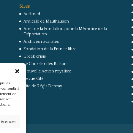
Sites
Acrimed
Amicale de Mauthausen
Amis de la Fondation pour la Mémoire de la
Déportation
Archives royalistes
Fondation de la France libre
Greek crisis
Le Courrier des Balkans
Nouvelle Action royaliste
Revue Cité
que les
Site de Régis Debray
 consentir à
rtement de
irer son
ctions.
éférences
s