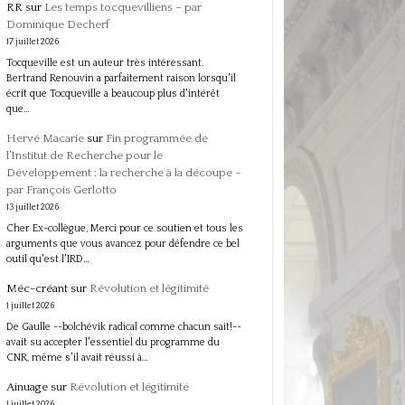
RR
sur
Les temps tocquevilliens – par
Dominique Decherf
17 juillet 2026
Tocqueville est un auteur très intéressant.
Bertrand Renouvin a parfaitement raison lorsqu'il
écrit que Tocqueville a beaucoup plus d'intérêt
que…
Hervé Macarie
sur
Fin programmée de
l’Institut de Recherche pour le
Développement : la recherche à la découpe –
par François Gerlotto
13 juillet 2026
Cher Ex-collègue, Merci pour ce soutien et tous les
arguments que vous avancez pour défendre ce bel
outil qu'est l'IRD…
Méc-créant
sur
Révolution et légitimité
1 juillet 2026
De Gaulle --bolchévik radical comme chacun sait!--
avait su accepter l'essentiel du programme du
CNR, même s'il avait réussi à…
Ainuage
sur
Révolution et légitimité
1 juillet 2026