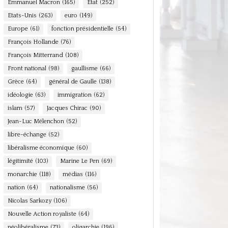
Emmanuel Macron
(165)
Etat
(252)
Etats-Unis
(263)
euro
(149)
Europe
(61)
fonction présidentielle
(54)
François Hollande
(76)
François Mitterrand
(108)
Front national
(98)
gaullisme
(66)
Grèce
(64)
général de Gaulle
(138)
idéologie
(63)
immigration
(62)
islam
(57)
Jacques Chirac
(90)
Jean-Luc Mélenchon
(52)
libre-échange
(52)
libéralisme économique
(60)
légitimité
(103)
Marine Le Pen
(69)
monarchie
(118)
médias
(116)
nation
(64)
nationalisme
(56)
Nicolas Sarkozy
(106)
Nouvelle Action royaliste
(64)
néolibéralisme
(73)
oligarchie
(196)