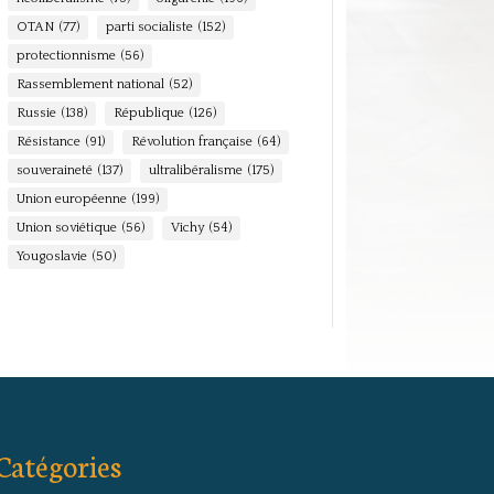
OTAN
(77)
parti socialiste
(152)
protectionnisme
(56)
Rassemblement national
(52)
Russie
(138)
République
(126)
Résistance
(91)
Révolution française
(64)
souveraineté
(137)
ultralibéralisme
(175)
Union européenne
(199)
Union soviétique
(56)
Vichy
(54)
Yougoslavie
(50)
Catégories