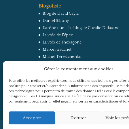
Blogoliste
Blog de David Cayla
Daniel Sibony
L'arêne nue – Le blog de Coralie Delaume
La voie de l'épée
La voix de l'hexagone
Marcel Gauchet
Michel Terestchenko
Paul Jorion
Gérer le consentement aux cookies
RussEurope – Le Carnet de Jacques Sapir sur la
Russie et l’Europe
Pour offrir les meilleures expériences, nous utilisons des technologies telles 
Secret Défense
cookies pour stocker et/ou accéder aux informations des appareils. Le fait de
Un regard sur la Russie
ces technologies nous permettra de traiter des données telles que le compo
navigation ou les ID uniques sur ce site. Le fait de ne pas consentir ou de ret
consentement peut avoir un effet négatif sur certaines caractéristiques et fon
Accepter
Refuser
Voir les pr
Politique de confidentialité
Mentions légale