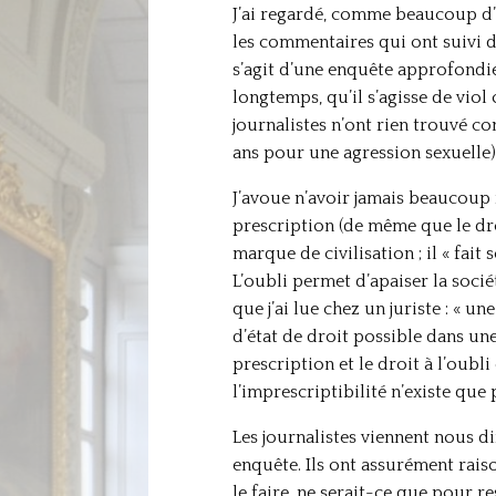
J’ai regardé, comme beaucoup d’e
les commentaires qui ont suivi da
s’agit d’une enquête approfondie,
longtemps, qu’il s’agisse de viol
journalistes n’ont rien trouvé co
ans pour une agression sexuelle)
J’avoue n’avoir jamais beaucoup 
prescription (de même que le droi
marque de civilisation ; il « fait 
L’oubli permet d’apaiser la sociét
que j’ai lue chez un juriste : « u
d’état de droit possible dans une 
prescription et le droit à l’oubli
l’imprescriptibilité n’existe que
Les journalistes viennent nous di
enquête. Ils ont assurément raiso
le faire, ne serait-ce que pour r