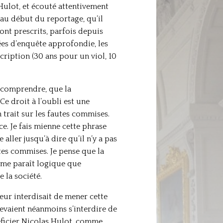
Hulot, et écouté attentivement
 au début du reportage, qu’il
sont prescrits, parfois depuis
nées d’enquête approfondie, les
cription (30 ans pour un viol, 10
u comprendre, que la
Ce droit à l’oubli est une
un trait sur les fautes commises.
ce. Je fais mienne cette phrase
aller jusqu’à dire qu’il n’y a pas
autes commises. Je pense que la
Il me paraît logique que
 la société.
leur interdisait de mener cette
 devaient néanmoins s’interdire de
néficier Nicolas Hulot, comme