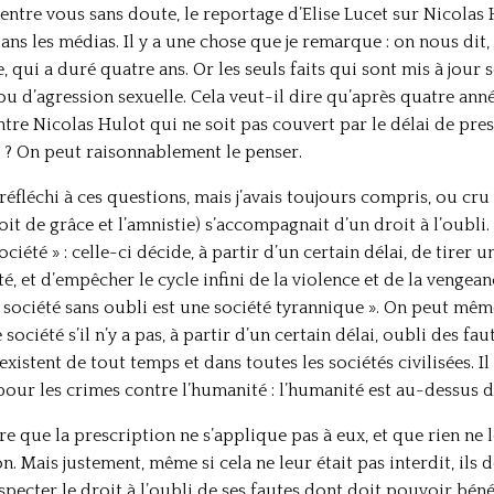
ntre vous sans doute, le reportage d’Elise Lucet sur Nicolas 
ns les médias. Il y a une chose que je remarque : on nous dit,
 qui a duré quatre ans. Or les seuls faits qui sont mis à jour 
 ou d’agression sexuelle. Cela veut-il dire qu’après quatre an
ntre Nicolas Hulot qui ne soit pas couvert par le délai de pres
 ? On peut raisonnablement le penser.
réfléchi à ces questions, mais j’avais toujours compris, ou cr
t de grâce et l’amnistie) s’accompagnait d’un droit à l’oubli. 
société » : celle-ci décide, à partir d’un certain délai, de tirer 
é, et d’empêcher le cycle infini de la violence et de la vengean
ne société sans oubli est une société tyrannique ». On peut même 
société s’il n’y a pas, à partir d’un certain délai, oubli des f
 existent de tout temps et dans toutes les sociétés civilisées. 
 pour les crimes contre l’humanité : l’humanité est au-dessus de
re que la prescription ne s’applique pas à eux, et que rien ne 
n. Mais justement, même si cela ne leur était pas interdit, ils
especter le droit à l’oubli de ses fautes dont doit pouvoir bé