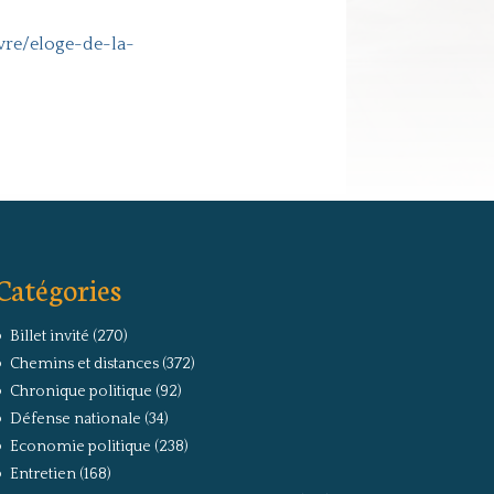
vre/eloge-de-la-
Catégories
Billet invité
(270)
Chemins et distances
(372)
Chronique politique
(92)
Défense nationale
(34)
Economie politique
(238)
Entretien
(168)