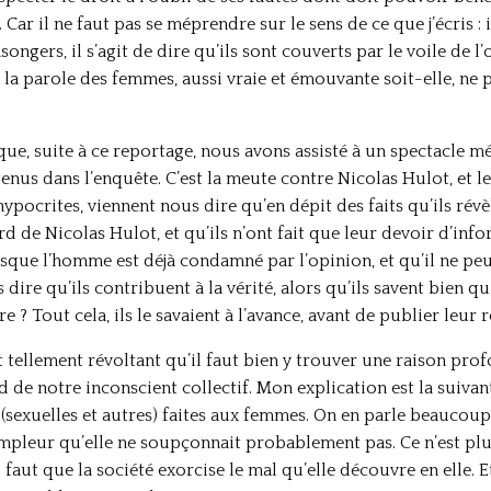
ar il ne faut pas se méprendre sur le sens de ce que j’écris : i
songers, il s’agit de dire qu’ils sont couverts par le voile de l
e la parole des femmes, aussi vraie et émouvante soit-elle, ne p
st que, suite à ce reportage, nous avons assisté à un spectacle
nus dans l’enquête. C’est la meute contre Nicolas Hulot, et le
ypocrites, viennent nous dire qu’en dépit des faits qu’ils révèl
d de Nicolas Hulot, et qu’ils n’ont fait que leur devoir d’in
que l’homme est déjà condamné par l’opinion, et qu’il ne peu
ire qu’ils contribuent à la vérité, alors qu’ils savent bien qu’
? Tout cela, ils le savaient à l’avance, avant de publier leur 
 tellement révoltant qu’il faut bien y trouver une raison prof
 de notre inconscient collectif. Mon explication est la suivan
 (sexuelles et autres) faites aux femmes. On en parle beaucoup
 ampleur qu’elle ne soupçonnait probablement pas. Ce n’est plus 
faut que la société exorcise le mal qu’elle découvre en elle. Et