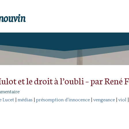
enouvin
lot et le droit à l’oubli – par René 
mmentaire
e Lucet
|
médias
|
présomption d'innocence
|
vengeance
|
viol