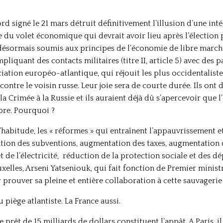
ord signé le 21 mars détruit définitivement l’illusion d’une int
e du volet économique qui devrait avoir lieu après l’élection p
ésormais soumis aux principes de l’économie de libre marché (ti
iquant des contacts militaires (titre II, article 5) avec des 
ciation européo-atlantique, qui réjouit les plus occidentalist
ontre le voisin russe. Leur joie sera de courte durée. Ils ont d
a Crimée à la Russie et ils auraient déjà dû s’apercevoir que 
ibre. Pourquoi ?
abitude, les « réformes » qui entraînent l’appauvrissement et 
ation des subventions, augmentation des taxes, augmentation de
t de l’électricité, réduction de la protection sociale et des 
uxelles, Arseni Yatseniouk, qui fait fonction de Premier mini
 prouver sa pleine et entière collaboration à cette sauvager
 piège atlantiste. La France aussi.
le prêt de 15 milliards de dollars constituent l’appât. A Paris, 