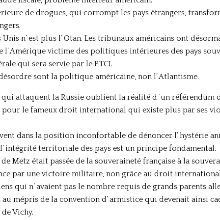
ieure de drogues, qui corrompt les pays étrangers, transform
angers.
 Unis n’ est plus l’ Otan. Les tribunaux américains ont désorm
 l’ Amérique victime des politiques intérieures des pays souv
rale qui sera servie par le PTCI.
e désordre sont la politique américaine, non l’ Atlantisme.
 qui attaquent la Russie oublient la réalité d ‘un référendum 
à pour le fameux droit international qui existe plus par ses v
ent dans la position inconfortable de dénoncer l’ hystérie anri
l’ intégrité territoriale des pays est un principe fondamental.
de Metz était passée de la souveraineté française à la souvera
nce par une victoire militaire, non grâce au droit internation
iens qui n’ avaient pas le nombre requis de grands parents all
s, au mépris de la convention d’ armistice qui devenait ainsi 
 de Vichy.