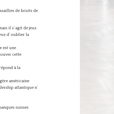
saillies de bruits de
is il s’ agit de jeux
ux d’ oublier la
me est une
rouver cette
 répond à la
angère américaine
dership atlantique n’
banques suisses