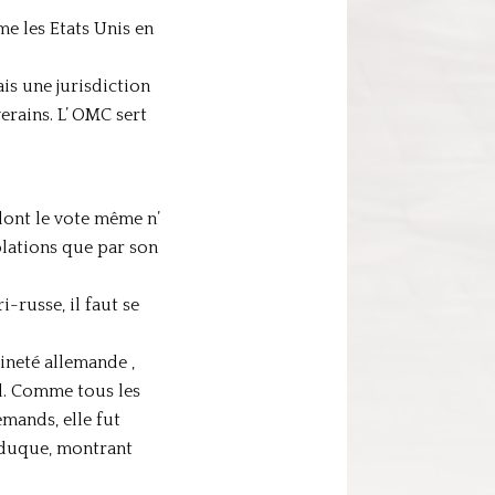
e les Etats Unis en
ais une jurisdiction
erains. L’ OMC sert
dont le vote même n’
iolations que par son
-russe, il faut se
ineté allemande ,
al. Comme tous les
emands, elle fut
caduque, montrant