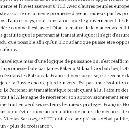
merce et l’investissement (PTCI). Avec d’autres peuples euro
te assortie de la même promesse d’avenir radieux par les pro
ns d’autres pays, nous constatons que le gouvernement des Eta
re comme il est, avec l’Otan, le maître de la manœuvre militai
s gratuite que le partenariat transatlantique : il s’agit d’ass
ndu que possible afin qu’un bloc atlantique puisse être opposé
acifique.
chiavélique mais d’une logique de puissance qui s’est réaffir
la promesse faite par James Baker à Mikhaïl Gorbatchev, l’Otan
orcée dans les Balkans, la France, divine surprise, est revenu
rejeter la Russie encore plus loin vers l’Est par une révolution
 Le Partenariat transatlantique ferait quant à lui l’affaire d
trait à l’Allemagne de réorienter son approvisionnement énerg
mettrait en péril ses secteurs les mieux protégés, François H
ns pour éviter « une accumulation de peurs, de menaces, de cri
 Nicolas Sarkozy, le PTCI doit être adopté sans débat public,
un « plus de croissance ».