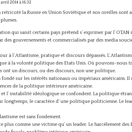
 avril 2014 à 16:32
retricoté la Russie en Union Soviétique et nos oreilles sont as
e plumes.
tation qui saisit certains pays prétend s’ exprimer par l’ OTAN ma
ar des gouvernements et commercialisés par des media soucie
tour à l’ Atlantisme, pratique et discours dépassés. L’ Atlantis
e à la volonté politique des Etats Unis. Où pouvons-nous t
is ont un discours, ou des discours, non une politique.
s fondé sur les intérêts nationaux ou impériaux américains. Il
rences de la politique intérieure américaine.
ue et l’ instabilité idéologique se confondent. La politique étr
r longtemps, le caractère d’ une politique politicienne. Le lea
tlantisme est sans fondement.
te plus comme une victime qu’ un leader. Le harcèlement des 
fraude fiscale, problème intérieur américain.