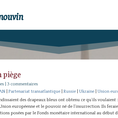
enouvin
n piège
es
|
3 commentaires
AN
|
Partenariat transatlantique
|
Russie
|
Ukraine
|
Union eur
ndissaient des drapeaux bleus ont obtenu ce qu’ils voulaient :
Union européenne et le pouvoir né de l’insurrection. Ils feraien
itions posées par le Fonds monétaire international au début de