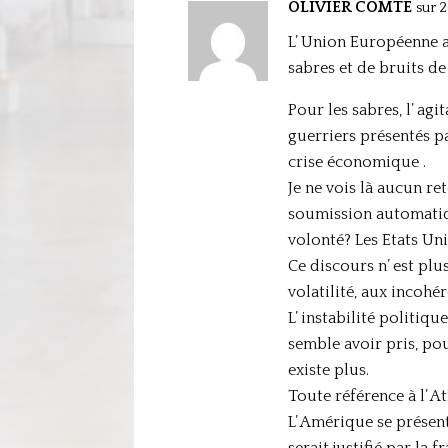
OLIVIER COMTE
sur 2
L’ Union Européenne a 
sabres et de bruits d
Pour les sabres, l’ agi
guerriers présentés p
crise économique .
Je ne vois là aucun re
soumission automatiqu
volonté? Les Etats Un
Ce discours n’ est plu
volatilité, aux incohé
L’ instabilité politiq
semble avoir pris, pou
existe plus.
Toute référence à l’ A
L’ Amérique se présen
serait justifié par la 