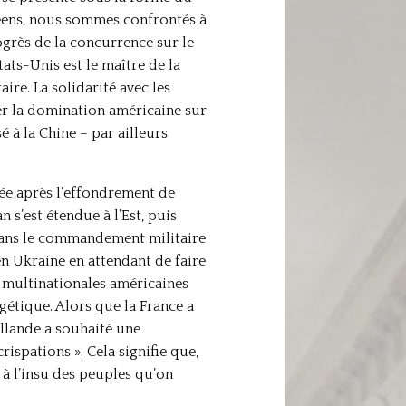
péens, nous sommes confrontés à
grès de la concurrence sur le
ts-Unis est le maître de la
re. La solidarité avec les
urer la domination américaine sur
 à la Chine – par ailleurs
mée après l’effondrement de
 s’est étendue à l’Est, puis
e dans le commandement militaire
 en Ukraine en attendant de faire
es multinationales américaines
étique. Alors que la France a
ollande a souhaité une
spations ». Cela signifie que,
 à l’insu des peuples qu’on