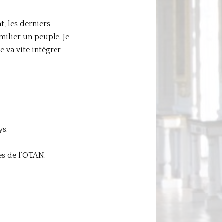
, les derniers
milier un peuple. Je
e va vite intégrer
ys.
es de l’OTAN.