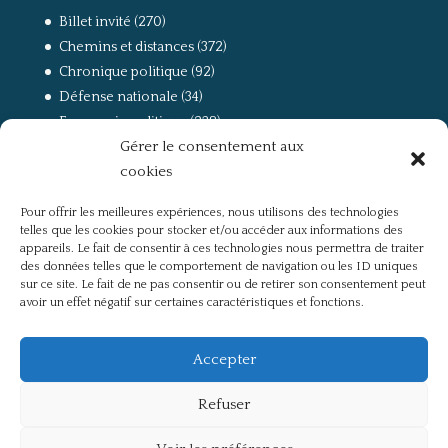
Billet invité
(270)
Chemins et distances
(372)
Chronique politique
(92)
Défense nationale
(34)
Economie politique
(238)
Gérer le consentement aux
Entretien
(168)
cookies
La guerre, la Résistance et la Déportation
(162)
la lutte des classes
(281)
Pour offrir les meilleures expériences, nous utilisons des technologies
Non classé
(42)
telles que les cookies pour stocker et/ou accéder aux informations des
Partis politiques, intelligentsia, médias
(750)
appareils. Le fait de consentir à ces technologies nous permettra de traiter
des données telles que le comportement de navigation ou les ID uniques
Présentation
(4)
sur ce site. Le fait de ne pas consentir ou de retirer son consentement peut
Références
(57)
avoir un effet négatif sur certaines caractéristiques et fonctions.
Res Publica
(649)
Union européenne
(238)
Accepter
Refuser