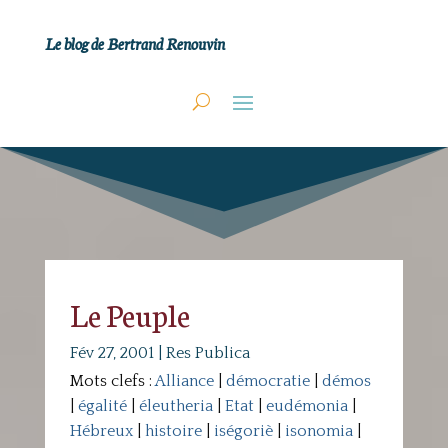
Le blog de Bertrand Renouvin
Le Peuple
Fév 27, 2001
|
Res Publica
Mots clefs :
Alliance
|
démocratie
|
démos
|
égalité
|
éleutheria
|
Etat
|
eudémonia
|
Hébreux
|
histoire
|
iségoriè
|
isonomia
|