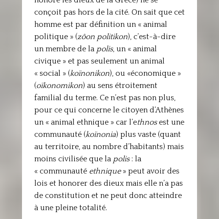
honore les dieux de la Grèce) ne se
conçoit pas hors de la cité. On sait que cet
homme est par définition un « animal
politique » (
zôon politikon
), c’est-à-dire
un membre de la
polis
, un « animal
civique » et pas seulement un animal
« social » (
koïnonikon
), ou «économique »
(
oïkonomikon
) au sens étroitement
familial du terme. Ce n’est pas non plus,
pour ce qui concerne le citoyen d’Athènes
un « animal ethnique » car l’e
thnos
est une
communauté (
koïnonia
)
plus vaste (quant
au territoire, au nombre d’habitants) mais
moins civilisée que la
polis
: la
« communauté
ethnique
» peut avoir des
lois et honorer des dieux mais elle n’a pas
de constitution et ne peut donc atteindre
à une pleine totalité.