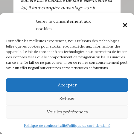
société libre capable de faire elle-même sa
loi, il faut compter davantage sur le
consentement unanime du peuple pour
Gérer le consentement aux
faire observer qu’une disposition rendue
cookies
manifeste par coutume, que sur l’autorité
du chef qui n’a le pouvoir de faire des lois
Pour offrir les meilleures expériences, nous utilisons des technologies
qu’au titre de représentant de la
telles que les cookies pour stocker et/ou accéder aux informations des
[19]
appareils. Le fait de consentir à ces technologies nous permettra de traiter
multitude. »
Cela ne signifie pas que le
des données telles que le comportement de navigation ou les ID uniques
peuple soit souverain au sens moderne
sur ce site. Le fait de ne pas consentir ou de retirer son consentement peut
du terme. Dans son commentaire des
avoir un effet négatif sur certaines caractéristiques et fonctions.
deux citations de saint Thomas, Bernard
Bourdin montre que la représentation
Accepter
princière n’est pas une
délégation
mais
une
personnification
: « (…) premièrement,
Refuser
le Prince personnifie celui dont il est le
Voir les préférences
vice-gérant, deuxièmement cette vice-
gérance est une fonction au service des
Politique de confidentialité
Politique de confidentialité
personnes représentées. Ainsi, l’autorité