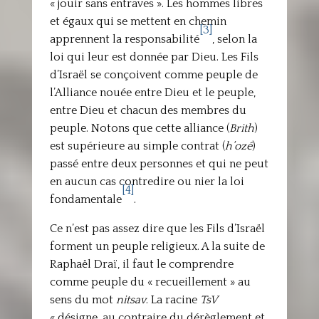
« jouir sans entraves ». Les hommes libres
et égaux qui se mettent en chemin
[3]
apprennent la responsabilité
, selon la
loi qui leur est donnée par Dieu. Les Fils
d’Israël se conçoivent comme peuple de
l’Alliance nouée entre Dieu et le peuple,
entre Dieu et chacun des membres du
peuple. Notons que cette alliance (
Brith
)
est supérieure au simple contrat (
h’ozé
)
passé entre deux personnes et qui ne peut
en aucun cas contredire ou nier la loi
[4]
fondamentale
.
Ce n’est pas assez dire que les Fils d’Israël
forment un peuple religieux. A la suite de
Raphaël Draï, il faut le comprendre
comme peuple du « recueillement » au
sens du mot
nitsav
. La racine
TsV
« désigne, au contraire du dérèglement et