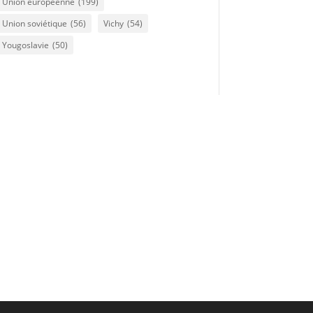
Union européenne
(199)
Union soviétique
(56)
Vichy
(54)
Yougoslavie
(50)