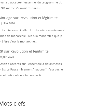
avait su accepter l'essentiel du programme du
CNR, même s'il avait réussi à…
Ainuage
sur
Révolution et légitimité
 juillet 2026
rès intéressant billet. Et très intéressante aussi
l'idée de monarchie ! Mais la monarchie que je
préfère c'est la monarchie…
RR
sur
Révolution et légitimité
0 juin 2026
Assez d'accords sur l'ensemble à deux choses
près: Le Rassemblement "national" n'est pas le
ront national qui était un parti…
Mots clefs