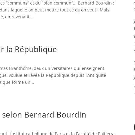
 “communs” et du “bien commun”... Bernard Bourdin :
ans laquelle on peut mettre tout ce qu’on veut ! Mais
é, en revenant...
1
T
er la République
omas Branthôme, deux universitaires qui enseignent
3
çue, voulue et rêvée la République depuis l’Antiquité
tique forme un...
F
e selon Bernard Bourdin
 l’Institut catholique de Paris et la Faculté de Poitiers,