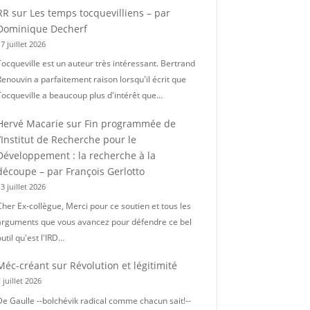
RR
sur
Les temps tocquevilliens – par
Dominique Decherf
7 juillet 2026
Tocqueville est un auteur très intéressant. Bertrand
Renouvin a parfaitement raison lorsqu'il écrit que
Tocqueville a beaucoup plus d'intérêt que…
Hervé Macarie
sur
Fin programmée de
l’Institut de Recherche pour le
Développement : la recherche à la
découpe – par François Gerlotto
3 juillet 2026
Cher Ex-collègue, Merci pour ce soutien et tous les
arguments que vous avancez pour défendre ce bel
util qu'est l'IRD…
Méc-créant
sur
Révolution et légitimité
 juillet 2026
De Gaulle --bolchévik radical comme chacun sait!--