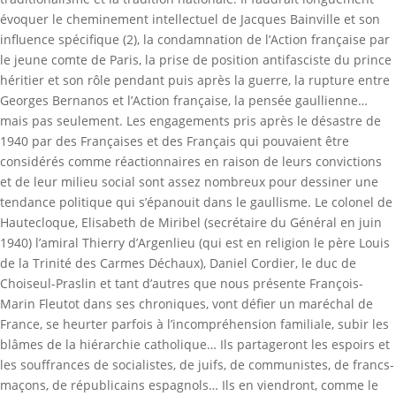
évoquer le cheminement intellectuel de Jacques Bainville et son
influence spécifique (2), la condamnation de l’Action française par
le jeune comte de Paris, la prise de position antifasciste du prince
héritier et son rôle pendant puis après la guerre, la rupture entre
Georges Bernanos et l’Action française, la pensée gaullienne…
mais pas seulement. Les engagements pris après le désastre de
1940 par des Françaises et des Français qui pouvaient être
considérés comme réactionnaires en raison de leurs convictions
et de leur milieu social sont assez nombreux pour dessiner une
tendance politique qui s’épanouit dans le gaullisme. Le colonel de
Hautecloque, Elisabeth de Miribel (secrétaire du Général en juin
1940) l’amiral Thierry d’Argenlieu (qui est en religion le père Louis
de la Trinité des Carmes Déchaux), Daniel Cordier, le duc de
Choiseul-Praslin et tant d’autres que nous présente François-
Marin Fleutot dans ses chroniques, vont défier un maréchal de
France, se heurter parfois à l’incompréhension familiale, subir les
blâmes de la hiérarchie catholique… Ils partageront les espoirs et
les souffrances de socialistes, de juifs, de communistes, de francs-
maçons, de républicains espagnols… Ils en viendront, comme le