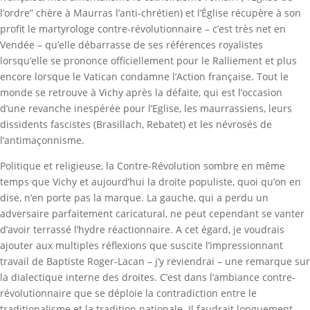
l’ordre” chère à Maurras l’anti-chrétien) et l’Église récupère à son
profit le martyrologe contre-révolutionnaire – c’est très net en
Vendée – qu’elle débarrasse de ses références royalistes
lorsqu’elle se prononce officiellement pour le Ralliement et plus
encore lorsque le Vatican condamne l’Action française. Tout le
monde se retrouve à Vichy après la défaite, qui est l’occasion
d’une revanche inespérée pour l’Eglise, les maurrassiens, leurs
dissidents fascistes (Brasillach, Rebatet) et les névrosés de
l’antimaçonnisme.
Politique et religieuse, la Contre-Révolution sombre en même
temps que Vichy et aujourd’hui la droite populiste, quoi qu’on en
dise, n’en porte pas la marque. La gauche, qui a perdu un
adversaire parfaitement caricatural, ne peut cependant se vanter
d’avoir terrassé l’hydre réactionnaire. A cet égard, je voudrais
ajouter aux multiples réflexions que suscite l’impressionnant
travail de Baptiste Roger-Lacan – j’y reviendrai – une remarque sur
la dialectique interne des droites. C’est dans l’ambiance contre-
révolutionnaire que se déploie la contradiction entre le
traditionalisme et la tradition nationale. Il faudrait longuement