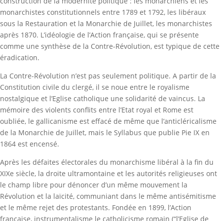
construction de la modernité politique : les monarchiens et les
monarchistes constitutionnels entre 1789 et 1792, les libéraux
sous la Restauration et la Monarchie de Juillet, les monarchistes
après 1870. L’idéologie de l’Action française, qui se présente
comme une synthèse de la Contre-Révolution, est typique de cette
éradication.
La Contre-Révolution n’est pas seulement politique. A partir de la
Constitution civile du clergé, il se noue entre le royalisme
nostalgique et l’Eglise catholique une solidarité de vaincus. La
mémoire des violents conflits entre l’Etat royal et Rome est
oubliée, le gallicanisme est effacé de même que l’anticléricalisme
de la Monarchie de Juillet, mais le Syllabus que publie Pie IX en
1864 est encensé.
Après les défaites électorales du monarchisme libéral à la fin du
XIXe siècle, la droite ultramontaine et les autorités religieuses ont
le champ libre pour dénoncer d’un même mouvement la
Révolution et la laïcité, communiant dans le même antisémitisme
et le même rejet des protestants. Fondée en 1899, l’Action
française, instrumentalisme le catholicisme romain (“l’Eglise de