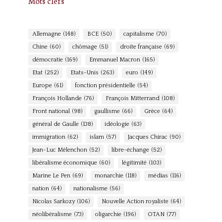
Mots clefs
Allemagne
(148)
BCE
(50)
capitalisme
(70)
Chine
(60)
chômage
(51)
droite française
(69)
démocratie
(169)
Emmanuel Macron
(165)
Etat
(252)
Etats-Unis
(263)
euro
(149)
Europe
(61)
fonction présidentielle
(54)
François Hollande
(76)
François Mitterrand
(108)
Front national
(98)
gaullisme
(66)
Grèce
(64)
général de Gaulle
(138)
idéologie
(63)
immigration
(62)
islam
(57)
Jacques Chirac
(90)
Jean-Luc Mélenchon
(52)
libre-échange
(52)
libéralisme économique
(60)
légitimité
(103)
Marine Le Pen
(69)
monarchie
(118)
médias
(116)
nation
(64)
nationalisme
(56)
Nicolas Sarkozy
(106)
Nouvelle Action royaliste
(64)
néolibéralisme
(73)
oligarchie
(196)
OTAN
(77)