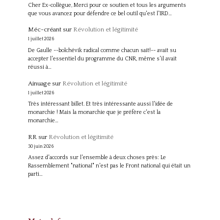
Cher Ex-collègue, Merci pour ce soutien et tous les arguments
que vous avancez pour défendre ce bel outil qu'est l'IRD…
Méc-créant
sur
Révolution et légitimité
1 juillet 2026
De Gaulle --bolchévik radical comme chacun sait!-- avait su
accepter l'essentiel du programme du CNR, même s'il avait
réussi à…
Ainuage
sur
Révolution et légitimité
1 juillet 2026
Très intéressant billet. Et très intéressante aussi l'idée de
monarchie ! Mais la monarchie que je préfère c'est la
monarchie…
RR
sur
Révolution et légitimité
30 juin 2026
Assez d'accords sur l'ensemble à deux choses près: Le
Rassemblement "national" n'est pas le Front national qui était un
parti…