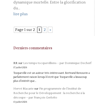
dynamique mortelle. Entre la glorification
du...
lire plus
Page 1 sur 2
1
2
»
Derniers commentaires
RR
sur
Les temps tocquevilliens – par Dominique Decherf
17 juillet 2026
Tocqueville est un auteur très intéressant. Bertrand Renouvin a
parfaitement raison lorsqu'il écrit que Tocqueville a beaucoup
plus d'intérêt que…
Hervé Macarie
sur
Fin programmée de l’Institut de
Recherche pour le Développement : la recherche à la
découpe – par François Gerlotto
13 juillet 2026