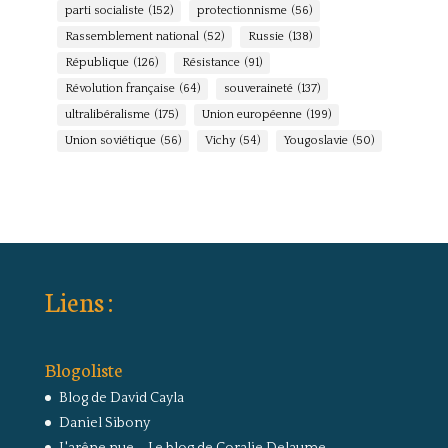
parti socialiste
(152)
protectionnisme
(56)
Rassemblement national
(52)
Russie
(138)
République
(126)
Résistance
(91)
Révolution française
(64)
souveraineté
(137)
ultralibéralisme
(175)
Union européenne
(199)
Union soviétique
(56)
Vichy
(54)
Yougoslavie
(50)
Liens :
Blogoliste
Blog de David Cayla
Daniel Sibony
L'arêne nue – Le blog de Coralie Delaume