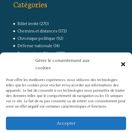
Catégories
Billet invité
(270)
Chemins et distances
(372)
Chronique politique
(92)
Défense nationale
(34)
Economie politique
(238)
Gérer le consentement aux
Entretien
(168)
cookies
La guerre, la Résistance et la Déportation
(162)
la lutte des classes
(281)
Pour offrir les meilleures expériences, nous utilisons des technologies
Non classé
(42)
telles que les cookies pour stocker et/ou accéder aux informations des
Partis politiques, intelligentsia, médias
(750)
appareils. Le fait de consentir à ces technologies nous permettra de traiter
des données telles que le comportement de navigation ou les ID uniques
Présentation
(4)
sur ce site. Le fait de ne pas consentir ou de retirer son consentement peut
Références
(57)
avoir un effet négatif sur certaines caractéristiques et fonctions.
Res Publica
(649)
Union européenne
(238)
Accepter