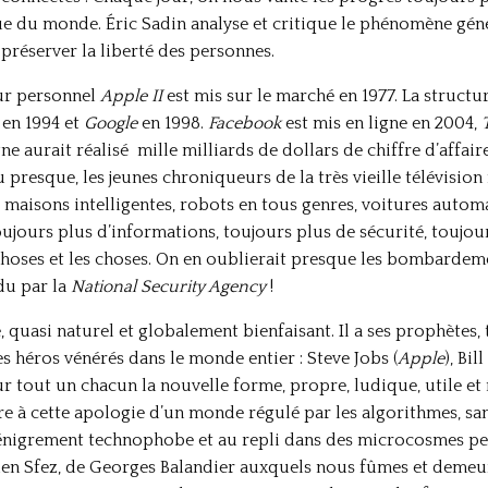
 du monde. Éric Sadin analyse et critique le phénomène génér
 préserver la liberté des personnes.
teur personnel
Apple II
est mis sur le marché en 1977. La struct
 en 1994 et
Google
en 1998.
Facebook
est mis en ligne en 2004,
e aurait réalisé mille milliards de dollars de chiffre d’affaires
 presque, les jeunes chroniqueurs de la très vieille télévision
: maisons intelligentes, robots en tous genres, voitures auto
ujours plus d’informations, toujours plus de sécurité, toujou
choses et les choses. On en oublierait presque les bombardeme
du par la
National Security Agency
!
 quasi naturel et globalement bienfaisant. Il a ses prophètes, 
es héros vénérés dans le monde entier : Steve Jobs (
Apple
), Bil
pour tout un chacun la nouvelle forme, propre, ludique, utile e
re à cette apologie d’un monde régulé par les algorithmes, san
dénigrement technophobe et au repli dans des microcosmes pe
ien Sfez, de Georges Balandier auxquels nous fûmes et demeuron