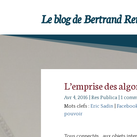
Le blog de Bertrand R
L’emprise des alg
Avr 4, 2016
|
Res Publica
|
1 comm
Mots clefs :
Eric Sadin
|
Faceboo
pouvoir
Tous connectés… aux objets inter