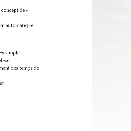
e concept de «
tion automatique
es simples.
lexe.
nement des temps de
st
.