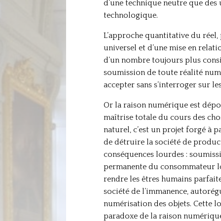
d’une technique neutre que des u
technologique.
L’approche quantitative du réel, 
universel et d’une mise en relati
d’un nombre toujours plus consid
soumission de toute réalité numér
accepter sans s’interroger sur le
Or la raison numérique est dépour
maîtrise totale du cours des cho
naturel, c’est un projet forgé à p
de détruire la société de produc
conséquences lourdes : soumissio
permanente du consommateur lorsq
rendre les êtres humains parfait
société de l’immanence, autorégu
numérisation des objets. Cette log
paradoxe de la raison numérique :