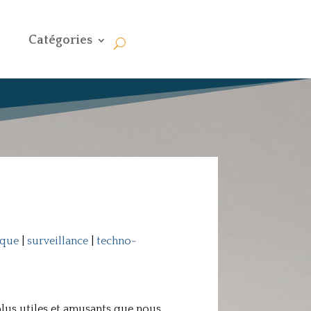
Catégories
ique
|
surveillance
|
techno-
plus utiles et amusants que nous