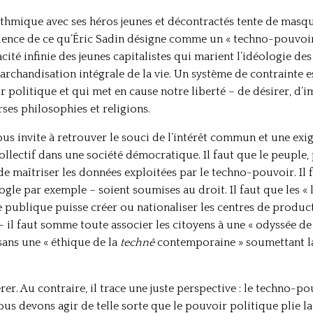
thmique avec ses héros jeunes et décontractés tente de masqu
iolence de ce qu’Éric Sadin désigne comme un « techno-pouvoir
racité infinie des jeunes capitalistes qui marient l’idéologie de
chandisation intégrale de la vie. Un système de contrainte est
 politique et qui met en cause notre liberté – de désirer, d’i
ses philosophies et religions.
us invite à retrouver le souci de l’intérêt commun et une exi
ollectif dans une société démocratique. Il faut que le peuple,
e maîtriser les données exploitées par le techno-pouvoir. Il f
le par exemple – soient soumises au droit. Il faut que les « l
e publique puisse créer ou nationaliser les centres de product
 il faut somme toute associer les citoyens à une « odyssée de 
sans une « éthique de la
technê
contemporaine » soumettant la
er. Au contraire, il trace une juste perspective : le techno-po
nous devons agir de telle sorte que le pouvoir politique plie l