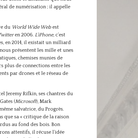
al de numérisation ; il appelle
ure du
World Wide Web
est
Twitter
en 2006.
L’iPhone
, c’est
, en 2014, il existait un milliard
 nous présentent les mille et unes
matiques, chemises munies de
rs plus de connections entre les
nts par drones et le réseau de
tel Jeremy Rifkin, ses chantres du
l Gates (
Microsoft
), Mark
t même salvatrice, du Progrès.
s que sa « critique de la raison
rdus au fond des bois. Bon
s attentifs, il récuse l’idée