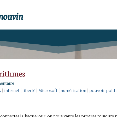
enouvin
orithmes
entaire
k
|
internet
|
liberté
|
Microsoft
|
numérisation
|
pouvoir polit
connectés ! Chaque jour, on nous vante les progrès toujours 