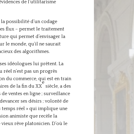
vidences de l’utilitarisme
 la possibilité d’un codage
les flux – permet le traitement
ture qui permet d’envisager la
ur le monde, qu’il ne saurait
ncieux des algorithmes.
ses idéologues lui prêtent. La
u réel n’est pas un progrès
ation du commerce, qui est en train
e
res de la fin du XX
siècle, a des
de ventes en ligne ; surveillance
evancer ses désirs ; volonté de
« temps réel » qui implique une
sion animiste que recèle la
e vieux rêve platonicien. D’où le