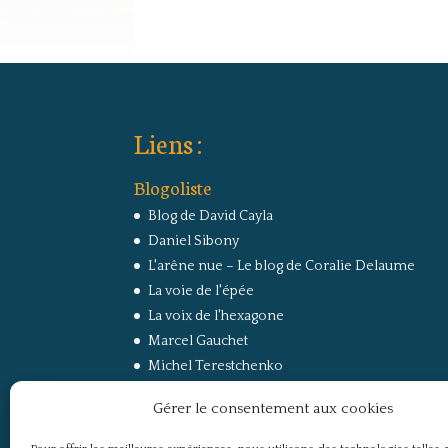
Liens :
Blogoliste
Blog de David Cayla
Daniel Sibony
L'arêne nue – Le blog de Coralie Delaume
La voie de l'épée
La voix de l'hexagone
Marcel Gauchet
Michel Terestchenko
Paul Jorion
Gérer le consentement aux cookies
RussEurope – Le Carnet de Jacques Sapir sur la
Russie et l’Europe