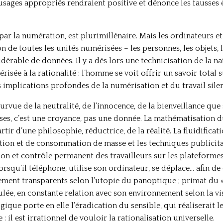
sages appropriés rendraient positive et dénonce les fausses é
par la numération, est plurimillénaire. Mais les ordinateurs et
on de toutes les unités numérisées – les personnes, les objets, 
érable de données. Il y a dès lors une technicisation de la na
isée à la rationalité : l’homme se voit offrir un savoir total s
s implications profondes de la numérisation et du travail sile
vue de la neutralité, de l’innocence, de la bienveillance que 
ses, c’est une croyance, pas une donnée. La mathématisation d
artir d’une philosophie, réductrice, de la réalité. La fluidific
tion et de consommation de masse et les techniques publicitai
n et contrôle permanent des travailleurs sur les plateformes 
u’il téléphone, utilise son ordinateur, se déplace… afin de d
ement transparents selon l’utopie du panoptique ; primat du 
lée, en constante relation avec son environnement selon la vi
ique porte en elle l’éradication du sensible, qui réaliserait l
 il est irrationnel de vouloir la rationalisation universelle.