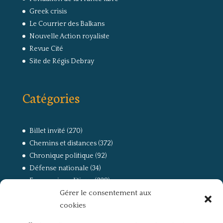
Greek crisis
Le Courrier des Balkans
Nouvelle Action royaliste
Revue Cité
Site de Régis Debray
Catégories
Billet invité
(270)
Chemins et distances
(372)
Chronique politique
(92)
Défense nationale
(34)
Economie politique
(238)
Gérer le consentement aux
Entretien
(168)
cookies
La guerre, la Résistance et la Déportation
(162)
la lutte des classes
(281)