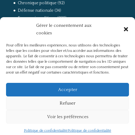
Chronique politique
(92)
Défense nationale
(34)
Economie politique
(238)
Gérer le consentement aux
Entretien
(168)
cookies
La guerre, la Résistance et la Déportation
(162)
la lutte des classes
(281)
Pour offrir les meilleures expériences, nous utilisons des technologies
Non classé
(42)
telles que les cookies pour stocker et/ou accéder aux informations des
Partis politiques, intelligentsia, médias
(750)
appareils. Le fait de consentir à ces technologies nous permettra de traiter
des données telles que le comportement de navigation ou les ID uniques
Présentation
(4)
sur ce site. Le fait de ne pas consentir ou de retirer son consentement peut
Références
(57)
avoir un effet négatif sur certaines caractéristiques et fonctions.
Res Publica
(649)
Union européenne
(238)
Accepter
Refuser
Voir les préférences
Politique de confidentialité
Mentions légales
Politique de confidentialité
Politique de confidentialité