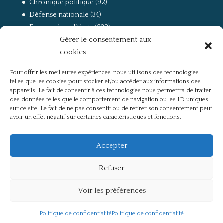
Chronique politique
(92)
Défense nationale
(34)
Economie politique
(238)
Gérer le consentement aux
Entretien
(168)
cookies
La guerre, la Résistance et la Déportation
(162)
la lutte des classes
(281)
Pour offrir les meilleures expériences, nous utilisons des technologies
Non classé
(42)
telles que les cookies pour stocker et/ou accéder aux informations des
Partis politiques, intelligentsia, médias
(750)
appareils. Le fait de consentir à ces technologies nous permettra de traiter
des données telles que le comportement de navigation ou les ID uniques
Présentation
(4)
sur ce site. Le fait de ne pas consentir ou de retirer son consentement peut
Références
(57)
avoir un effet négatif sur certaines caractéristiques et fonctions.
Res Publica
(649)
Union européenne
(238)
Accepter
Refuser
Voir les préférences
Politique de confidentialité
Mentions légales
Politique de confidentialité
Politique de confidentialité