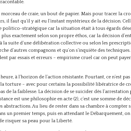
rracontable.
morceau de craie, un bout de papier. Mais pour tracer la cro
il faut qu’il y ait eu l’instant mystérieux de la décision. Cell
politico-stratégique car la situation était à tous égards désesp
u plus exactement selon son propre éthos, car la décision d’ent
 la suite d’une délibération collective ou selon les prescript
erche d’autres compagnons et qu’on s’inquiète des techniques. 
ent par essais et erreurs – empirisme cruel car on peut payer 
heure, à l’horizon de l’action résistante. Pourtant, ce n’est pa
 la torture – avec pour certains la possibilité libératrice de c
s de la faiblesse. La décision de se suicider dès l’arrestation 
istance est une philosophie en acte (2), c’est une somme de dé
 abstractions. Au lieu de rester dans sa chambre à compter s
ans un premier temps, puis en attendant le Débarquement, on 
de risquer sa peau pour la Liberté.