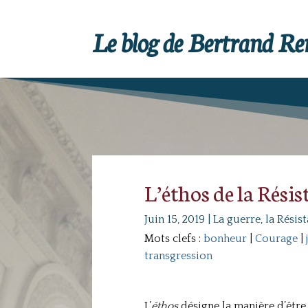
Le blog de Bertrand R
L’éthos de la Résis
Juin 15, 2019
|
La guerre, la Résis
Mots clefs :
bonheur
|
Courage
|
transgression
L’
éthos
désigne la manière d’être, 