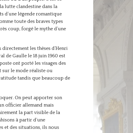
a lutte clandestine dans la
ants d’une légende romantique
t somme toute des braves types
rès coup, forgé le mythe d’une
s directement les thèses d’Henri
l de Gaulle le 18 juin 1960 est
poste ont porté les visages des
t sur le mode réaliste ou
ngratitude tandis que beaucoup de
 évoquer. On peut apporter son
 un officier allemand mais
irement la part visible de la
ahisons à partir d’une
s et des situations, ils nous