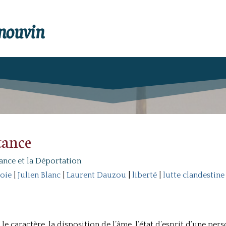
enouvin
tance
tance et la Déportation
joie
|
Julien Blanc
|
Laurent Dauzou
|
liberté
|
lutte clandestine
le caractère, la disposition de l’âme, l’état d’esprit d’une per