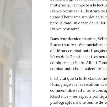
mot grec qui s’impose à la lectur
France occupée (1). L’histoire d
tissée d’héroïsme simplet et, su
perdus dans un océan de veuleri
France résistante…
Dans leur dernier chapitre, Sébas
Rousso sur le « résistancialisme 
dédié aux combattants français d
héros de la Résistance ; très pe
comique et, très tôt, Albert Cam
combattants choisissaient de se t
Il est vrai que la lutte clandest
témoignage sur les relations ave
comment dire l’attente, le courag
Résistance – ses aspects politique
photographie, d’une feuille de jou