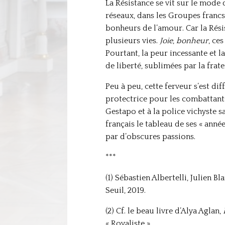
La Résistance se vit sur le mode 
réseaux, dans les Groupes francs, 
bonheurs de l’amour. Car la Rési
plusieurs vies.
Joie
,
bonheur
, ce
Pourtant, la peur incessante et 
de liberté, sublimées par la frate
Peu à peu, cette ferveur s’est dif
protectrice pour les combattant
Gestapo et à la police vichyste 
français le tableau de ses « anné
par d’obscures passions.
***
(1) Sébastien Albertelli, Julien 
Seuil, 2019.
(2) Cf. le beau livre d’Alya Aglan,
« Royaliste ».