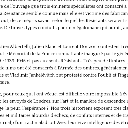
e de l’ouvrage que trois éminents spécialistes ont consacré à l
e la Résistance semble connue mais elle est victime des fabric
rtout, de ce mépris savant selon lequel les Résistants seraien
e. De braves types conduits par un mégalomane qui aurait, ap
tien Albertelli, Julien Blanc et Laurent Douzou contestent trè
». Le Mémorial de la France combattante inauguré par le généra
e 1939-1945 et pas aux seuls Résistants. Très peu de timbres-
u de films ont été consacrés à l’Armée des ombres, généralemen
us et Vladimir Jankélévitch ont protesté contre l’oubli et l’i
aire.
ine, pour ceux qui l’ont vécue, est difficile voire impossible à
c les envoyés de Londres, sur l’art et la manière de descendre
e, la peur, l’espérance ? Nos trois historiens exposent très cla
s et militaires alourdis d’échecs, de conflits internes et de tr
rnal, d’un tract maladroit. Avec leur vive intelligence des être