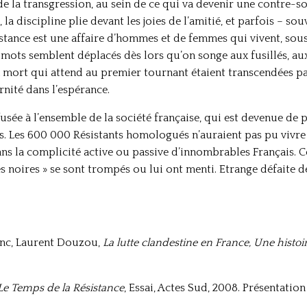
de la transgression, au sein de ce qui va devenir une contre-so
la discipline plie devant les joies de l’amitié, et parfois – sou
stance est une affaire d’hommes et de femmes qui vivent, sou
s mots semblent déplacés dès lors qu’on songe aux fusillés, au
la mort qui attend au premier tournant étaient transcendées p
rnité dans l’espérance.
fusée à l’ensemble de la société française, qui est devenue de 
s. Les 600 000 Résistants homologués n’auraient pas pu vivre
sans la complicité active ou passive d’innombrables Français.
es noires » se sont trompés ou lui ont menti. Etrange défaite d
Blanc, Laurent Douzou,
La lutte clandestine en France, Une histoi
Le Temps de la Résistance
, Essai, Actes Sud, 2008. Présentati