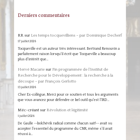
Derniers commentaires
RR
sur
Les temps tocquevilliens – par Dominique Decherf
17 juillet 2026
Tocqueville est un auteur très intéressant. Bertrand Renouvin a
parfaitement raison lorsqu'il écrit que Tocqueville a beaucoup
plus d'intérêt que…
Hervé Macarie
sur
Fin programmée de l’Institut de
Recherche pour le Développement : la recherche à la
découpe – par François Gerlotto
13 juillet 2026
Cher Ex-collègue, Merci pour ce soutien et tous les arguments
que vous avancez pour défendre ce bel outil qu'est l'IRD…
Méc-créant
sur
Révolution et légitimité
1 juillet 2026
De Gaulle --bolchévik radical comme chacun sait!-- avait su
accepter l'essentiel du programme du CNR, même s'il avait
réussi à…