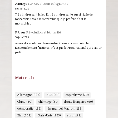
Ainuage
sur
Révolution et légitimité
1 juillet 2026
Très intéressant billet. Et très intéressante aussi l'idée de
monarchie ! Mais la monarchie que je préfère c'est la
monarchie…
RR
sur
Révolution et légitimité
30 juin 2026
Assez d'accords sur l'ensemble à deux choses près: Le
Rassemblement "national" n'est pas le Front national qui était un
parti…
Mots clefs
Allemagne
(148)
BCE
(50)
capitalisme
(70)
Chine
(60)
chômage
(51)
droite française
(69)
démocratie
(169)
Emmanuel Macron
(165)
Etat
(252)
Etats-Unis
(263)
euro
(149)