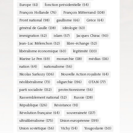
Europe
(61)
fonction présidentielle
(54)
François Hollande
(76)
François Mitterrand
(108)
Front national
(98)
gaullisme
(66)
Grèce
(64)
général de Gaulle
(138)
idéologie
(63)
immigration
(62)
islam
(57)
Jacques Chirac
(90)
Jean-Luc Mélenchon
(52)
libre-échange
(52)
libéralisme économique
(60)
légitimité
(103)
Marine Le Pen
(69)
monarchie
(118)
médias
(116)
nation
(64)
nationalisme
(56)
Nicolas Sarkozy
(106)
Nouvelle Action royaliste
(64)
néolibéralisme
(73)
oligarchie
(196)
OTAN
(77)
parti socialiste
(152)
protectionnisme
(56)
Rassemblement national
(52)
Russie
(138)
République
(126)
Résistance
(91)
Révolution française
(64)
souveraineté
(137)
ultralibéralisme
(175)
Union européenne
(199)
Union soviétique
(56)
Vichy
(54)
Yougoslavie
(50)