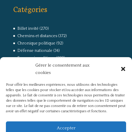
Catégories
Billet invité
(270)
Chemins et distances
(372)
Chronique politique
(92)
Défense nationale
(34)
Economie politique
(238)
Gérer le consentement aux
Entretien
(168)
cookies
La guerre, la Résistance et la Déportation
(162)
la lutte des classes
(281)
Pour offrir les meilleures expériences, nous utilisons des technologies
Non classé
(42)
telles que les cookies pour stocker et/ou accéder aux informations des
Partis politiques, intelligentsia, médias
(750)
appareils. Le fait de consentir à ces technologies nous permettra de traiter
des données telles que le comportement de navigation ou les ID uniques
Présentation
(4)
sur ce site. Le fait de ne pas consentir ou de retirer son consentement peut
Références
(57)
avoir un effet négatif sur certaines caractéristiques et fonctions.
Res Publica
(649)
Union européenne
(238)
Accepter