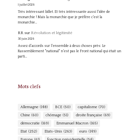
1 juillet 2026
Très intéressant billet. Et très intéressante aussi l'idée de
monarchie ! Mais la monarchie que je préfère c'est la
monarchie…
RR
sur
Révolution et légitimité
30 juin 2026
Assez d'accords sur l'ensemble à deux choses près: Le
Rassemblement "national" n'est pas le Front national qui était un
parti…
Mots clefs
Allemagne
(148)
BCE
(50)
capitalisme
(70)
Chine
(60)
chômage
(51)
droite française
(69)
démocratie
(169)
Emmanuel Macron
(165)
Etat
(252)
Etats-Unis
(263)
euro
(149)
Europe
(61)
fonction présidentielle
(54)