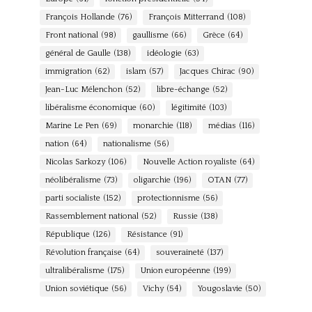
François Hollande
(76)
François Mitterrand
(108)
Front national
(98)
gaullisme
(66)
Grèce
(64)
général de Gaulle
(138)
idéologie
(63)
immigration
(62)
islam
(57)
Jacques Chirac
(90)
Jean-Luc Mélenchon
(52)
libre-échange
(52)
libéralisme économique
(60)
légitimité
(103)
Marine Le Pen
(69)
monarchie
(118)
médias
(116)
nation
(64)
nationalisme
(56)
Nicolas Sarkozy
(106)
Nouvelle Action royaliste
(64)
néolibéralisme
(73)
oligarchie
(196)
OTAN
(77)
parti socialiste
(152)
protectionnisme
(56)
Rassemblement national
(52)
Russie
(138)
République
(126)
Résistance
(91)
Révolution française
(64)
souveraineté
(137)
ultralibéralisme
(175)
Union européenne
(199)
Union soviétique
(56)
Vichy
(54)
Yougoslavie
(50)