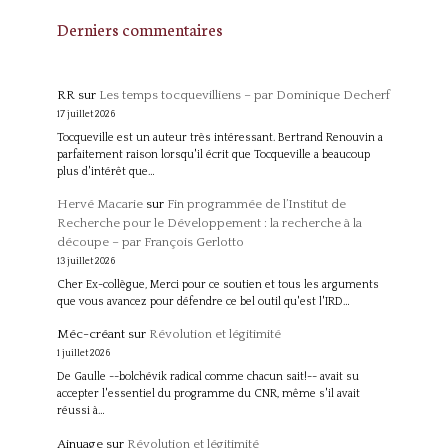
Derniers commentaires
RR
sur
Les temps tocquevilliens – par Dominique Decherf
17 juillet 2026
Tocqueville est un auteur très intéressant. Bertrand Renouvin a
parfaitement raison lorsqu'il écrit que Tocqueville a beaucoup
plus d'intérêt que…
Hervé Macarie
sur
Fin programmée de l’Institut de
Recherche pour le Développement : la recherche à la
découpe – par François Gerlotto
13 juillet 2026
Cher Ex-collègue, Merci pour ce soutien et tous les arguments
que vous avancez pour défendre ce bel outil qu'est l'IRD…
Méc-créant
sur
Révolution et légitimité
1 juillet 2026
De Gaulle --bolchévik radical comme chacun sait!-- avait su
accepter l'essentiel du programme du CNR, même s'il avait
réussi à…
Ainuage
sur
Révolution et légitimité