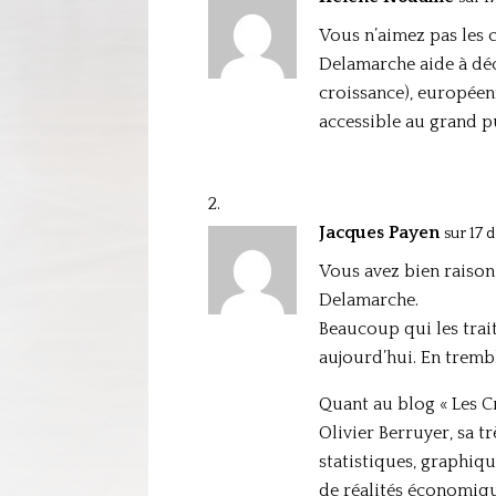
Vous n’aimez pas les c
Delamarche aide à décr
croissance), européenn
accessible au grand pub
Jacques Payen
sur 17 
Vous avez bien raison 
Delamarche.
Beaucoup qui les trait
aujourd’hui. En trembla
Quant au blog « Les Cr
Olivier Berruyer, sa 
statistiques, graphiq
de réalités économiqu