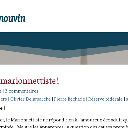
enouvin
 marionnettiste !
e
|
3 commentaires
iers
|
Olivier Delamarche
|
Pierre Béchade
|
Réserve fédérale
|
e !
et, le Marionnettiste ne répond rien à l’amoureux éconduit qui
terminée… Malgré les apparences, la question des causes premièr