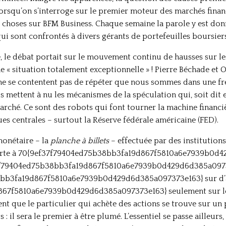
rsqu’on s’interroge sur le premier moteur des marchés financie
s choses sur BFM Business. Chaque semaine la parole y est don
i sont confrontés à divers gérants de portefeuilles boursiers 
le débat portait sur le mouvement continu de hausses sur les
e « situation totalement exceptionnelle » ! Pierre Béchade et 
ne se contentent pas de répéter que nous sommes dans une fré
s mettent à nu les mécanismes de la spéculation qui, soit dit
arché. Ce sont des robots qui font tourner la machine financi
es centrales – surtout la Réserve fédérale américaine (FED).
monétaire – la
planche à billets
– effectuée par des institutio
porte à 70{9ef37f79404ed75b38bb3fa19d867f5810a6e7939b0d4
ef37f79404ed75b38bb3fa19d867f5810a6e7939b0d429d6d385a09737
8bb3fa19d867f5810a6e7939b0d429d6d385a097373e163} sur d’aut
7f5810a6e7939b0d429d6d385a097373e163} seulement sur les 
nt que le particulier qui achète des actions se trouve sur un 
: il sera le premier à être plumé. L’essentiel se passe ailleurs