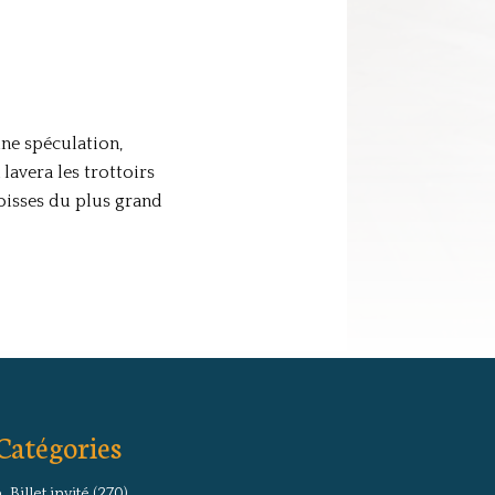
une spéculation,
lavera les trottoirs
goisses du plus grand
Catégories
Billet invité
(270)