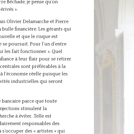
erre Béchade, je pense qu’on
rivés ».
ais Olivier Delamarche et Pierre
 bulle financière. Les gérants qui
ouvelle et que le risque est
e se poursuit. Pour l’un d’entre
 les fait fonctionner ». Quel
fiance à leur flair pour se retirer
centrales sont préférables à la
 à l’économie réelle puisque les
ités industrielles qui seront
e bancaire parce que toute
njections stimulent la
rche à éviter. Telle est
lidairement responsables des
 s’occuper des « artistes » qui