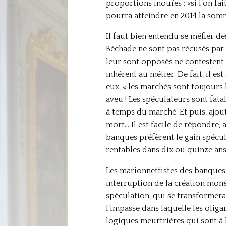
proportions inouïes : «si l’on fa
pourra atteindre en 2014 la somm
Il faut bien entendu se méfier d
Béchade ne sont pas récusés par l
leur sont opposés ne contestent pa
inhérent au métier. De fait, il e
eux, « les marchés sont toujours 
aveu ! Les spéculateurs sont fatali
à temps du marché. Et puis, ajout
mort… Il est facile de répondre, 
banques préfèrent le gain spécul
rentables dans dix ou quinze ans
Les marionnettistes des banques 
interruption de la création moné
spéculation, qui se transformera
l’impasse dans laquelle les oliga
logiques meurtrières qui sont à l