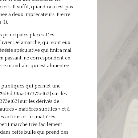
rs. Il suffit, quand on n’est pas
née à deux imprécateurs, Pierre
(1).
 principales places. Des
Olivier Delamarche, qui sont eux
nésie spéculative qui finira mal
 en passant, ne correspondent en
ère mondiale, qui est alimentée
ns publiques qui permet une
29d6d385a097373e163} sur les
3e163} sur les dérivés de
res « matières subtiles » et à
actions et les matières
petit marché très facilement
, dans cette bulle qui prend des