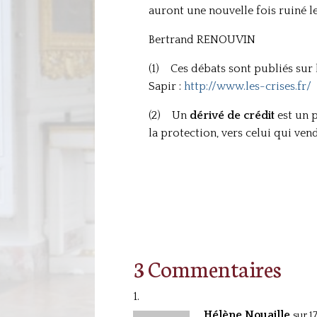
auront une nouvelle fois ruiné le
Bertrand RENOUVIN
(1) Ces débats sont publiés sur 
Sapir :
http://www.les-crises.fr/
(2) Un
dérivé de crédit
est un p
la protection, vers celui qui ven
3 Commentaires
Hélène Nouaille
sur 1