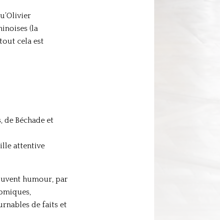
u’Olivier
inoises (la
tout cela est
s, de Béchade et
lle attentive
 souvent humour, par
nomiques,
rnables de faits et