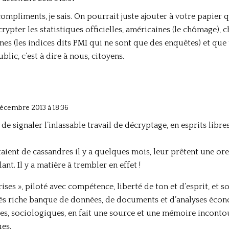
ompliments, je sais. On pourrait juste ajouter à votre papier q
ypter les statistiques officielles, américaines (le chômage), ch
es (les indices dits PMI qui ne sont que des enquêtes) et que 
lic, c’est à dire à nous, citoyens.
décembre 2013 à 18:36
de signaler l’inlassable travail de décryptage, en esprits libre
aient de cassandres il y a quelques mois, leur prêtent une orei
nt. Il y a matière à trembler en effet !
ises », piloté avec compétence, liberté de ton et d’esprit, et
très riche banque de données, de documents et d’analyses éco
ues, sociologiques, en fait une source et une mémoire incontou
es.