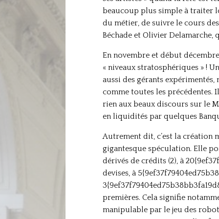
beaucoup plus simple à traiter lo
du métier, de suivre le cours de
Béchade et Olivier Delamarche, qu
En novembre et début décembre, 
« niveaux stratosphériques » ! Un
aussi des gérants expérimentés, 
comme toutes les précédentes. Il
rien aux beaux discours sur le M
en liquidités par quelques Banqu
Autrement dit, c’est la création 
gigantesque spéculation. Elle 
dérivés de crédits (2), à 20{9
devises, à 5{9ef37f79404ed75b3
3{9ef37f79404ed75b38bb3fa19d86
premières. Cela signifie notamme
manipulable par le jeu des robots 