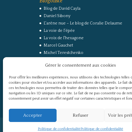
Blog de David Cayla
Daniel Sibony
L'arêne nue – Le blog de Coralie Delaume
La voie de l'épée
La voix de l'hexagone
Marcel Gauchet
Michel Terestchenko
Paul Jorion
Gérer le consentement aux cookies
RussEurope – Le Carnet de Jacques Sapir sur la
Russie et l’Europe
Pour offrir les meilleures expériences, nous utilisons des technologies telles 
Secret Défense
cookies pour stocker et/ou accéder aux informations des appareils. Le fait de
Un regard sur la Russie
ces technologies nous permettra de traiter des données telles que le compo
navigation ou les ID uniques sur ce site. Le fait de ne pas consentir ou de ret
consentement peut avoir un effet négatif sur certaines caractéristiques et fon
Accepter
Refuser
Voir les pr
Politique de confidentialité
Mentions légale
Politique de confidentialité
Politique de confidentialité