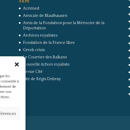
Acrimed
Amicale de Mauthausen
Amis de la Fondation pour la Mémoire de la
Déportation
Archives royalistes
Fondation de la France libre
Greek crisis
Le Courrier des Balkans
Nouvelle Action royaliste
Revue Cité
que les
Site de Régis Debray
 consentir à
rtement de
irer son
ctions.
éférences
s