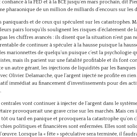
it confiance à la FED et à la BCE jusqu’en mars prochain, dit Pi
e pharaonique de un million de milliards d’encours sur les dé
es paniquards et de ceux qui spéculent sur les catastrophes. M
eurs pairs lorsqu’ils soulignent les risques d’éclatement de la
s les chiffres avancés : ils disent que la situation n’est pas n
st rentable de continuer à spéculer à la hausse puisque la hauss
les marionnettes de quelqu’un puisque c’est la psychologie qui
stes, mais ils parient sur une fatalité profitable et ils font con
e un autre gérant, les injections de liquidités par les Banques 
avec Olivier Delamarche, que l’argent injecté ne profite en rien
atif immédiat au financement d’investissements pour des activ
.
centrales vont continuer à injecter de l’argent dans le systèm
taire provoquerait une grave crise sur les marchés. Mais ces i
 tôt ou tard en panique et provoquera la catastrophe qu’on che
rchies politiques et financières sont enfermées. Elles sont so
’œuvre. Lorsque la « fête » spéculative sera terminée, il faudra