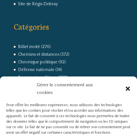
Site de Régis Debray
Catégories
Billet invité
(270)
Chemins et distances
(372)
Chronique politique
(92)
Défense nationale
(34)
Economie politique
(238)
Gérer le consentement aux
Entretien
(168)
cookies
La guerre, la Résistance et la Déportation
(162)
la lutte des classes
(281)
Pour offrir les meilleures expériences, nous utilisons des technologies
Non classé
(42)
telles que les cookies pour stocker et/ou accéder aux informations des
Partis politiques, intelligentsia, médias
(750)
appareils. Le fait de consentir à ces technologies nous permettra de traiter
des données telles que le comportement de navigation ou les ID uniques
Présentation
(4)
sur ce site. Le fait de ne pas consentir ou de retirer son consentement peut
Références
(57)
avoir un effet négatif sur certaines caractéristiques et fonctions.