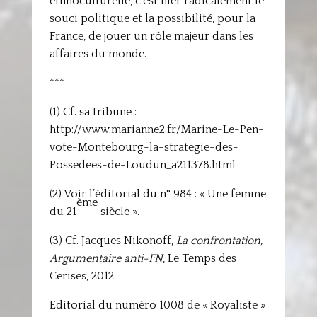
ethnoculturelle, c’est nier radicalement le
souci politique et la possibilité, pour la
France, de jouer un rôle majeur dans les
affaires du monde.
***
(1) Cf. sa tribune :
http://www.marianne2.fr/Marine-Le-Pen-
vote-Montebourg-la-strategie-des-
Possedees-de-Loudun_a211378.html
(2) Voir l’éditorial du n° 984 : « Une femme
ème
du 21
siècle ».
(3) Cf. Jacques Nikonoff,
La confrontation,
Argumentaire anti-FN
, Le Temps des
Cerises, 2012.
Editorial du numéro 1008 de « Royaliste »