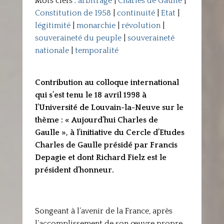
Mots clefs :
arbitrage
|
Charles de Gaulle
|
Constitution de 1958
|
continuité
|
Etat
|
légitimité
|
monarchie
|
révolution
|
souveraineté du peuple
|
souveraineté
nationale
|
temporalité
Contribution au colloque international
qui s’est tenu le 18 avril 1998 à
l’Université de Louvain-la-Neuve sur le
thème : « Aujourd’hui Charles de
Gaulle », à l’initiative du Cercle d’Etudes
Charles de Gaulle présidé par Francis
Depagie et dont Richard Fielz est le
président d’honneur.
Songeant à l’avenir de la France, après
l’accomplissement de son œuvre propre,