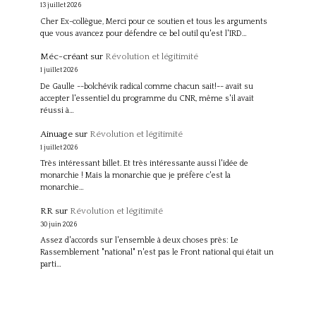
13 juillet 2026
Cher Ex-collègue, Merci pour ce soutien et tous les arguments
que vous avancez pour défendre ce bel outil qu'est l'IRD…
Méc-créant
sur
Révolution et légitimité
1 juillet 2026
De Gaulle --bolchévik radical comme chacun sait!-- avait su
accepter l'essentiel du programme du CNR, même s'il avait
réussi à…
Ainuage
sur
Révolution et légitimité
1 juillet 2026
Très intéressant billet. Et très intéressante aussi l'idée de
monarchie ! Mais la monarchie que je préfère c'est la
monarchie…
RR
sur
Révolution et légitimité
30 juin 2026
Assez d'accords sur l'ensemble à deux choses près: Le
Rassemblement "national" n'est pas le Front national qui était un
parti…