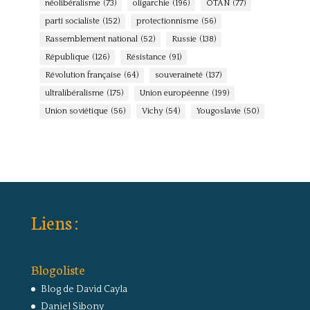
néolibéralisme
(73)
oligarchie
(196)
OTAN
(77)
parti socialiste
(152)
protectionnisme
(56)
Rassemblement national
(52)
Russie
(138)
République
(126)
Résistance
(91)
Révolution française
(64)
souveraineté
(137)
ultralibéralisme
(175)
Union européenne
(199)
Union soviétique
(56)
Vichy
(54)
Yougoslavie
(50)
Liens :
Blogoliste
Blog de David Cayla
Daniel Sibony