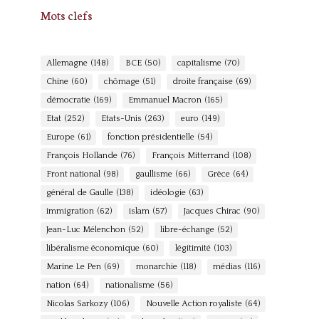
Mots clefs
Allemagne
(148)
BCE
(50)
capitalisme
(70)
Chine
(60)
chômage
(51)
droite française
(69)
démocratie
(169)
Emmanuel Macron
(165)
Etat
(252)
Etats-Unis
(263)
euro
(149)
Europe
(61)
fonction présidentielle
(54)
François Hollande
(76)
François Mitterrand
(108)
Front national
(98)
gaullisme
(66)
Grèce
(64)
général de Gaulle
(138)
idéologie
(63)
immigration
(62)
islam
(57)
Jacques Chirac
(90)
Jean-Luc Mélenchon
(52)
libre-échange
(52)
libéralisme économique
(60)
légitimité
(103)
Marine Le Pen
(69)
monarchie
(118)
médias
(116)
nation
(64)
nationalisme
(56)
Nicolas Sarkozy
(106)
Nouvelle Action royaliste
(64)