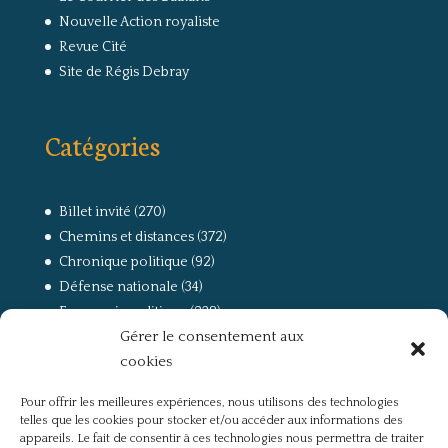
Nouvelle Action royaliste
Revue Cité
Site de Régis Debray
Catégories
Billet invité
(270)
Chemins et distances
(372)
Chronique politique
(92)
Défense nationale
(34)
Economie politique
(238)
Gérer le consentement aux
Entretien
(168)
cookies
La guerre, la Résistance et la Déportation
(162)
la lutte des classes
(281)
Pour offrir les meilleures expériences, nous utilisons des technologies
Non classé
(42)
telles que les cookies pour stocker et/ou accéder aux informations des
Partis politiques, intelligentsia, médias
(750)
appareils. Le fait de consentir à ces technologies nous permettra de traiter