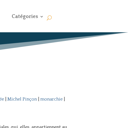
Catégories
ée
|
Michel Pinçon
|
monarchie
|
les, qui, elles, appartiennent au