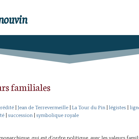
enouvin
rs familiales
rédité
|
Jean de Terrevermeille
|
La Tour du Pin
|
légistes
|
lign
té
|
succession
|
symbolique royale
onarchique, qui est d’ordre politique, avec les valeurs familia