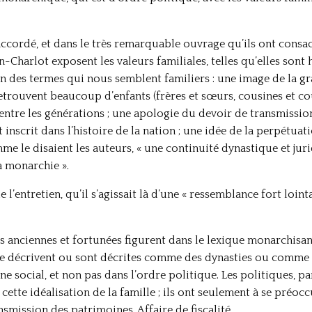
accordé, et dans le très remarquable ouvrage qu’ils ont consac
Charlot exposent les valeurs familiales, telles qu’elles sont 
en des termes qui nous semblent familiers : une image de la g
etrouvent beaucoup d’enfants (frères et sœurs, cousines et co
 entre les générations ; une apologie du devoir de transmissio
inscrit dans l’histoire de la nation ; une idée de la perpétuat
me le disaient les auteurs, « une continuité dynastique et jur
la monarchie ».
 l’entretien, qu’il s’agissait là d’une « ressemblance fort loin
es anciennes et fortunées figurent dans le lexique monarchisan
se décrivent ou sont décrites comme des dynasties ou comme
 social, et non pas dans l’ordre politique. Les politiques, p
cette idéalisation de la famille ; ils ont seulement à se préocc
ansmission des patrimoines. Affaire de fiscalité…