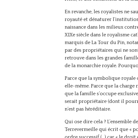
En revanche, les royalistes ne sa
royauté et dénaturer l’institut
naissance dans les milieux contre
XIXe siècle dans le royalisme cat
marquis de La Tour du Pin, notam
par des propriétaires qui ne sont
retrouve dans les grandes famill
de la monarchie royale. Pourquo
Parce que la symbolique royale c
elle-même. Parce que la charge ro
que la famille s’occupe exclusiv
serait propriétaire (dont il pourr
n’est pas héréditaire.
Qui ose dire cela ? L’ensemble des
Terrevermeille qui écrit que « po
ordre successif (…) car « le dro