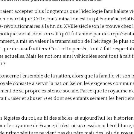
uraient accepter plus longtemps que l’idéologie familialiste v
ion monarchique. Cette contamination est un phénomène relati
-révolutionnaires à la fin du XVIIIe siècle (on le trouve chez l
holique social, dont on sait qu’il fut animé par des représenta
ment, a mis en valeur la transmission de l’héritage (le plus 
 que des usufruitiers. C’est cette pensée, tout à fait respectab
es actuelles. Mais les notions ainsi véhiculées sont tout à fa
i ?
oncerne l’ensemble de la nation, alors que la famille vit son 
yale consiste à servir la nation (selon les exigences communes
ement de sa propre existence sociale. Parce que le royaume n’
ait « user et abuser ») et dont ses enfants seraient les héritier
 légistes du roi, au fil des siècles, et aujourd’hui les historien
ur le royaume de France, il n’est ni succession ni héréditaire
it de primogéniture ne vient pas du père mais des lois du roya