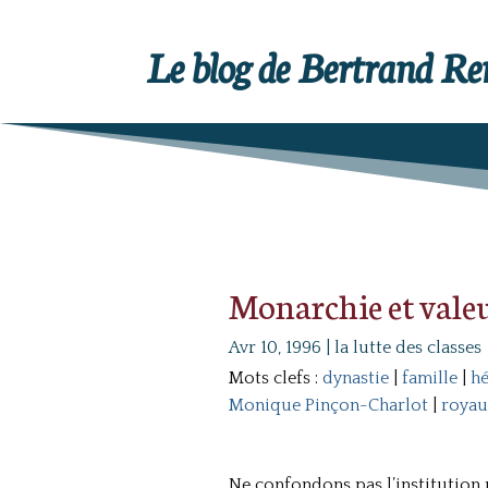
Le blog de Bertrand R
Monarchie et valeu
Avr 10, 1996
|
la lutte des classes
Mots clefs :
dynastie
|
famille
|
hé
Monique Pinçon-Charlot
|
royau
Ne confondons pas l’institution m