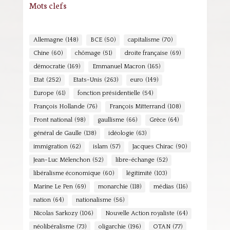
Mots clefs
Allemagne
(148)
BCE
(50)
capitalisme
(70)
Chine
(60)
chômage
(51)
droite française
(69)
démocratie
(169)
Emmanuel Macron
(165)
Etat
(252)
Etats-Unis
(263)
euro
(149)
Europe
(61)
fonction présidentielle
(54)
François Hollande
(76)
François Mitterrand
(108)
Front national
(98)
gaullisme
(66)
Grèce
(64)
général de Gaulle
(138)
idéologie
(63)
immigration
(62)
islam
(57)
Jacques Chirac
(90)
Jean-Luc Mélenchon
(52)
libre-échange
(52)
libéralisme économique
(60)
légitimité
(103)
Marine Le Pen
(69)
monarchie
(118)
médias
(116)
nation
(64)
nationalisme
(56)
Nicolas Sarkozy
(106)
Nouvelle Action royaliste
(64)
néolibéralisme
(73)
oligarchie
(196)
OTAN
(77)