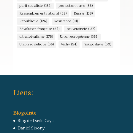
parti socialiste
(152)
protectionnisme
(56)
Rassemblement national
(52)
Russie
(138)
République
(126)
Résistance
(91)
Révolution française
(64)
souveraineté
(137)
ultralibéralisme
(175)
Union européenne
(199)
Union soviétique
(56)
Vichy
(54)
Yougoslavie
(50)
Liens :
Blogoliste
Blog de David Cayla
Daniel Sibony