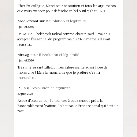
Cher Ex-collègue, Merci pour ce soutien et tous les arguments
que vous avancez pour défendre ce bel outil qu'est l'IRD…
Méc-créant
sur
Révolution et légitimité
1 juillet 2026
De Gaulle --bolchévik radical comme chacun sait!-- avait su
accepter l'essentiel du programme du CNR, même s'il avait
réussi à…
Ainuage
sur
Révolution et légitimité
1 juillet 2026
Très intéressant billet. Et très intéressante aussi l'idée de
monarchie ! Mais la monarchie que je préfère c'est la
monarchie…
RR
sur
Révolution et légitimité
30 juin 2026
Assez d'accords sur l'ensemble à deux choses près: Le
Rassemblement "national" n'est pas le Front national qui était un
parti…