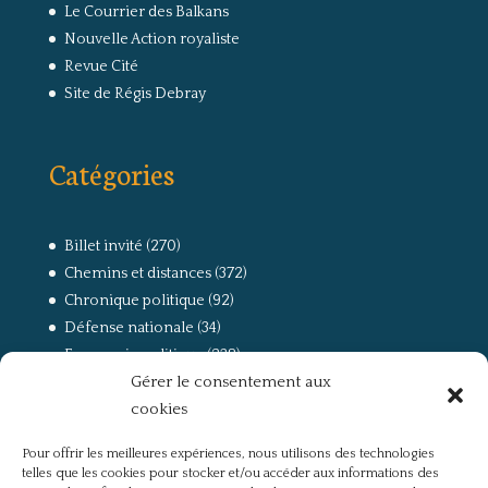
Le Courrier des Balkans
Nouvelle Action royaliste
Revue Cité
Site de Régis Debray
Catégories
Billet invité
(270)
Chemins et distances
(372)
Chronique politique
(92)
Défense nationale
(34)
Economie politique
(238)
Gérer le consentement aux
Entretien
(168)
cookies
La guerre, la Résistance et la Déportation
(162)
la lutte des classes
(281)
Pour offrir les meilleures expériences, nous utilisons des technologies
Non classé
(42)
telles que les cookies pour stocker et/ou accéder aux informations des