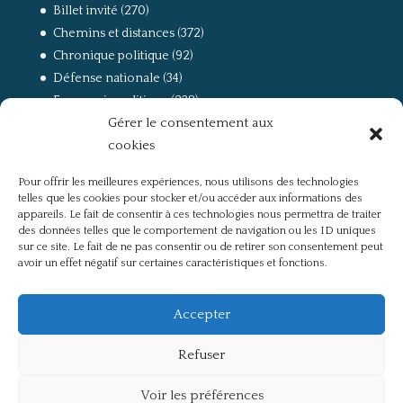
Billet invité
(270)
Chemins et distances
(372)
Chronique politique
(92)
Défense nationale
(34)
Economie politique
(238)
Gérer le consentement aux
Entretien
(168)
cookies
La guerre, la Résistance et la Déportation
(162)
la lutte des classes
(281)
Pour offrir les meilleures expériences, nous utilisons des technologies
Non classé
(42)
telles que les cookies pour stocker et/ou accéder aux informations des
Partis politiques, intelligentsia, médias
(750)
appareils. Le fait de consentir à ces technologies nous permettra de traiter
des données telles que le comportement de navigation ou les ID uniques
Présentation
(4)
sur ce site. Le fait de ne pas consentir ou de retirer son consentement peut
Références
(57)
avoir un effet négatif sur certaines caractéristiques et fonctions.
Res Publica
(649)
Union européenne
(238)
Accepter
Refuser
Voir les préférences