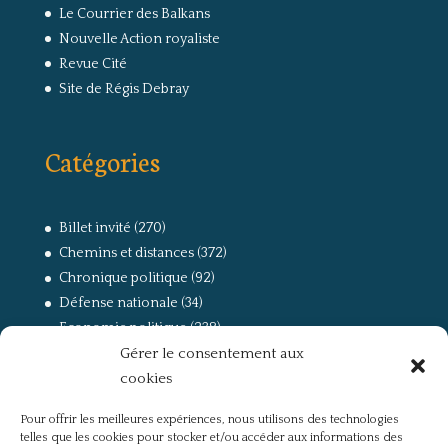
Le Courrier des Balkans
Nouvelle Action royaliste
Revue Cité
Site de Régis Debray
Catégories
Billet invité
(270)
Chemins et distances
(372)
Chronique politique
(92)
Défense nationale
(34)
Economie politique
(238)
Gérer le consentement aux
Entretien
(168)
cookies
La guerre, la Résistance et la Déportation
(162)
la lutte des classes
(281)
Pour offrir les meilleures expériences, nous utilisons des technologies
Non classé
(42)
telles que les cookies pour stocker et/ou accéder aux informations des