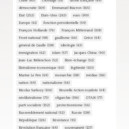
Chine
(60)
chômage
(51)
droite française
(69)
démocratie
(169)
Emmanuel Macron
(165)
Etat
(252)
Etats-Unis
(263)
euro
(149)
Europe
(61)
fonction présidentielle
(54)
François Hollande
(76)
François Mitterrand
(108)
Front national
(98)
gaullisme
(66)
Grèce
(64)
général de Gaulle
(138)
idéologie
(63)
immigration
(62)
islam
(57)
Jacques Chirac
(90)
Jean-Luc Mélenchon
(52)
libre-échange
(52)
libéralisme économique
(60)
légitimité
(103)
Marine Le Pen
(69)
monarchie
(118)
médias
(116)
nation
(64)
nationalisme
(56)
Nicolas Sarkozy
(106)
Nouvelle Action royaliste
(64)
néolibéralisme
(73)
oligarchie
(196)
OTAN
(77)
parti socialiste
(152)
protectionnisme
(56)
Rassemblement national
(52)
Russie
(138)
République
(126)
Résistance
(91)
Révolution française
(64)
souveraineté
(137)