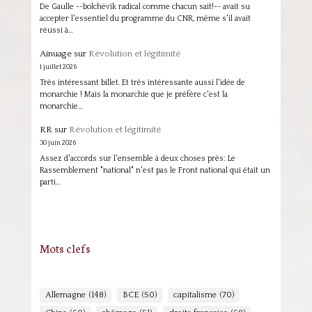
De Gaulle --bolchévik radical comme chacun sait!-- avait su
accepter l'essentiel du programme du CNR, même s'il avait
réussi à…
Ainuage
sur
Révolution et légitimité
1 juillet 2026
Très intéressant billet. Et très intéressante aussi l'idée de
monarchie ! Mais la monarchie que je préfère c'est la
monarchie…
RR
sur
Révolution et légitimité
30 juin 2026
Assez d'accords sur l'ensemble à deux choses près: Le
Rassemblement "national" n'est pas le Front national qui était un
parti…
Mots clefs
Allemagne
(148)
BCE
(50)
capitalisme
(70)