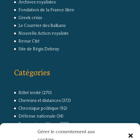
Archives royalistes
Fondation de la France libre
Greek crisis
Le Courrier des Balkans
Nouvelle Action royaliste
Revue Cité
Site de Régis Debray
Catégories
Billet invité
(270)
Chemins et distances
(372)
Chronique politique
(92)
Défense nationale
(34)
Economie politique
(238)
Gérer le consentement aux
Entretien
(168)
cookies
La guerre, la Résistance et la Déportation
(162)