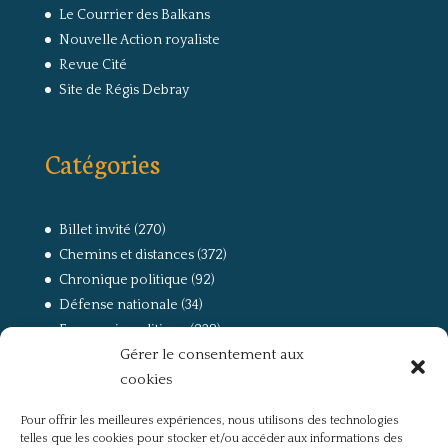
Le Courrier des Balkans
Nouvelle Action royaliste
Revue Cité
Site de Régis Debray
Catégories
Billet invité
(270)
Chemins et distances
(372)
Chronique politique
(92)
Défense nationale
(34)
Economie politique
(238)
Gérer le consentement aux
Entretien
(168)
cookies
La guerre, la Résistance et la Déportation
(162)
la lutte des classes
(281)
Pour offrir les meilleures expériences, nous utilisons des technologies
Non classé
(42)
telles que les cookies pour stocker et/ou accéder aux informations des