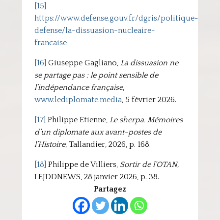
[15]
https://www.defense.gouv.fr/dgris/politique-
defense/la-dissuasion-nucleaire-
francaise
[16]
Giuseppe Gagliano,
La dissuasion ne
se partage pas : le point sensible de
l’indépendance française
,
www.lediplomate.media
, 5 février 2026.
[17]
Philippe Etienne,
Le sherpa. Mémoires
d’un diplomate aux avant-postes de
l’Histoire
, Tallandier, 2026, p. 168.
[18]
Philippe de Villiers,
Sortir de l’OTAN,
LEJDDNEWS, 28 janvier 2026, p. 38.
Partagez