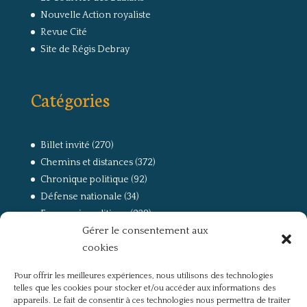
Nouvelle Action royaliste
Revue Cité
Site de Régis Debray
Catégories
Billet invité
(270)
Chemins et distances
(372)
Chronique politique
(92)
Défense nationale
(34)
Economie politique
(238)
Gérer le consentement aux
Entretien
(168)
cookies
La guerre, la Résistance et la Déportation
(162)
la lutte des classes
(281)
Pour offrir les meilleures expériences, nous utilisons des technologies
Non classé
(42)
telles que les cookies pour stocker et/ou accéder aux informations des
Partis politiques, intelligentsia, médias
(750)
appareils. Le fait de consentir à ces technologies nous permettra de traiter