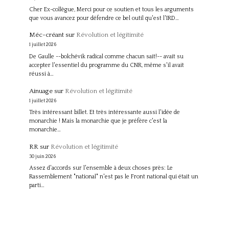
Cher Ex-collègue, Merci pour ce soutien et tous les arguments
que vous avancez pour défendre ce bel outil qu'est l'IRD…
Méc-créant
sur
Révolution et légitimité
1 juillet 2026
De Gaulle --bolchévik radical comme chacun sait!-- avait su
accepter l'essentiel du programme du CNR, même s'il avait
réussi à…
Ainuage
sur
Révolution et légitimité
1 juillet 2026
Très intéressant billet. Et très intéressante aussi l'idée de
monarchie ! Mais la monarchie que je préfère c'est la
monarchie…
RR
sur
Révolution et légitimité
30 juin 2026
Assez d'accords sur l'ensemble à deux choses près: Le
Rassemblement "national" n'est pas le Front national qui était un
parti…