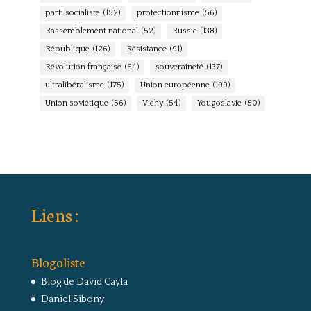
parti socialiste
(152)
protectionnisme
(56)
Rassemblement national
(52)
Russie
(138)
République
(126)
Résistance
(91)
Révolution française
(64)
souveraineté
(137)
ultralibéralisme
(175)
Union européenne
(199)
Union soviétique
(56)
Vichy
(54)
Yougoslavie
(50)
Liens :
Blogoliste
Blog de David Cayla
Daniel Sibony