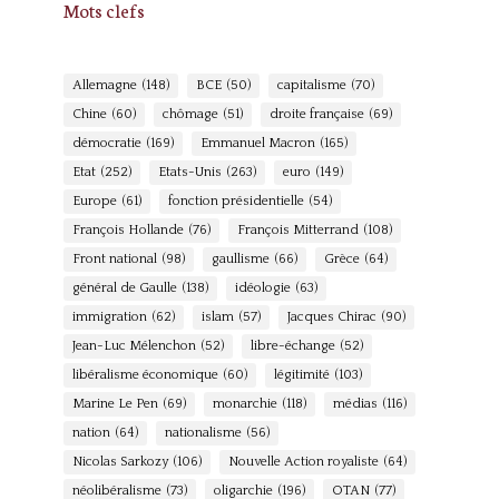
Mots clefs
Allemagne
(148)
BCE
(50)
capitalisme
(70)
Chine
(60)
chômage
(51)
droite française
(69)
démocratie
(169)
Emmanuel Macron
(165)
Etat
(252)
Etats-Unis
(263)
euro
(149)
Europe
(61)
fonction présidentielle
(54)
François Hollande
(76)
François Mitterrand
(108)
Front national
(98)
gaullisme
(66)
Grèce
(64)
général de Gaulle
(138)
idéologie
(63)
immigration
(62)
islam
(57)
Jacques Chirac
(90)
Jean-Luc Mélenchon
(52)
libre-échange
(52)
libéralisme économique
(60)
légitimité
(103)
Marine Le Pen
(69)
monarchie
(118)
médias
(116)
nation
(64)
nationalisme
(56)
Nicolas Sarkozy
(106)
Nouvelle Action royaliste
(64)
néolibéralisme
(73)
oligarchie
(196)
OTAN
(77)