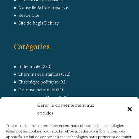
Le Courrier des Balkans
Nouvelle Action royaliste
Revue Cité
Site de Régis Debray
Catégories
Billet invité
(270)
Chemins et distances
(372)
Chronique politique
(92)
Défense nationale
(34)
Economie politique
(238)
Gérer le consentement aux
Entretien
(168)
cookies
La guerre, la Résistance et la Déportation
(162)
la lutte des classes
(281)
Pour offrir les meilleures expériences, nous utilisons des technologies
Non classé
(42)
telles que les cookies pour stocker et/ou accéder aux informations des
Partis politiques, intelligentsia, médias
(750)
appareils. Le fait de consentir à ces technologies nous permettra de traiter