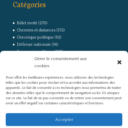
Catégories
Billet invité
(270)
Chemins et distances
(372)
Chronique politique
(92)
Défense nationale
(34)
Economie politique
(238)
Gérer le consentement aux
Entretien
(168)
cookies
La guerre, la Résistance et la Déportation
(162)
la lutte des classes
(281)
Pour offrir les meilleures expériences, nous utilisons des technologies
Non classé
(42)
telles que les cookies pour stocker et/ou accéder aux informations des
Partis politiques, intelligentsia, médias
(750)
appareils. Le fait de consentir à ces technologies nous permettra de traiter
des données telles que le comportement de navigation ou les ID uniques
Présentation
(4)
sur ce site. Le fait de ne pas consentir ou de retirer son consentement peut
Références
(57)
avoir un effet négatif sur certaines caractéristiques et fonctions.
Res Publica
(649)
Union européenne
(238)
Accepter