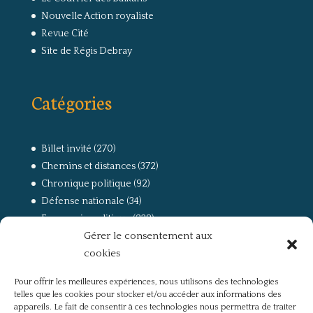
Nouvelle Action royaliste
Revue Cité
Site de Régis Debray
Catégories
Billet invité
(270)
Chemins et distances
(372)
Chronique politique
(92)
Défense nationale
(34)
Economie politique
(238)
Gérer le consentement aux
Entretien
(168)
cookies
La guerre, la Résistance et la Déportation
(162)
la lutte des classes
(281)
Pour offrir les meilleures expériences, nous utilisons des technologies
Non classé
(42)
telles que les cookies pour stocker et/ou accéder aux informations des
Partis politiques, intelligentsia, médias
(750)
appareils. Le fait de consentir à ces technologies nous permettra de traiter