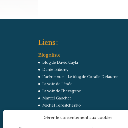
Liens :
Blogoliste
Blog de David Cayla
Daniel Sibony
L'arêne nue – Le blog de Coralie Delaume
La voie de l'épée
La voix de l'hexagone
Marcel Gauchet
Michel Terestchenko
Paul Jorion
Gérer le consentement aux cookies
RussEurope – Le Carnet de Jacques Sapir sur la
Russie et l’Europe