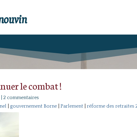
enouvin
inuer le combat !
|
2 commentaires
nel
|
gouvernement Borne
|
Parlement
|
réforme des retraites 