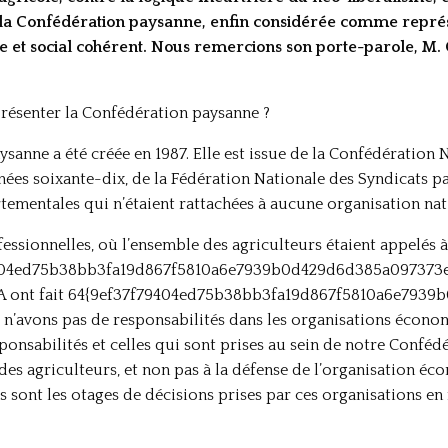
, la Confédération paysanne, enfin considérée comme représ
 et social cohérent. Nous remercions son porte-parole, M. 
présenter la Confédération paysanne ?
sanne a été créée en 1987. Elle est issue de la Confédération 
ées soixante-dix, de la Fédération Nationale des Syndicats pay
tementales qui n’étaient rattachées à aucune organisation nat
essionnelles, où l’ensemble des agriculteurs étaient appelés à
404ed75b38bb3fa19d867f5810a6e7939b0d429d6d385a097373e163
NJA ont fait 64{9ef37f79404ed75b38bb3fa19d867f5810a6e793
s n’avons pas de responsabilités dans les organisations économi
ponsabilités et celles qui sont prises au sein de notre Confédé
des agriculteurs, et non pas à la défense de l’organisation éc
 sont les otages de décisions prises par ces organisations en 