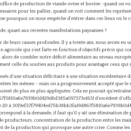
, office de production de viande ovine et bovine : quand on voi
essaires pour les pallier, quand on voit comment les représent
vine pourquoi on nous empêche d’entrer dans ces lieux où le c
tude, quant aux récentes manifestations paysannes ?
r de leurs causes profondes. Il y a trente ans, nous avons eu un
agricole qui s’est faite en fonction d’objectifs précis qui 
 alors de combler notre déficit alimentaire au niveau européen
ment celle du soutien aux produits pour avantager ceux qui s
ssés d’une situation déficitaire à une situation excédentaire 
restées les mêmes – mais on a progressivement accepté que le s
oient de plus en plus appliquées. Cela ne pouvait qu’entraîne
7f5810a6e7939b0d429d6d385a097373e163} d’excédent d’offre
x de 20 à 30{9ef37f79404ed75b38bb3fa19d867f5810a6e7939b0d
orrespond à la demande, il faut qu’il y ait une élimination de
on de producteurs, concentration de la production entre les ma
t de la production qui provoque une autre crise. Comme les