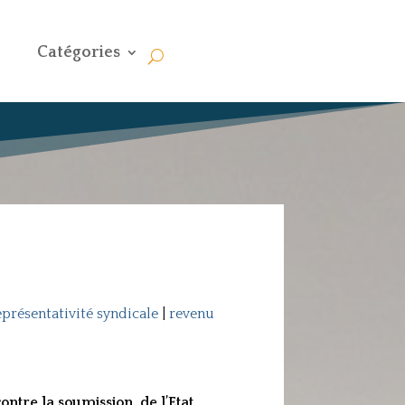
Catégories
eprésentativité syndicale
|
revenu
ontre la soumission .de l’Etat