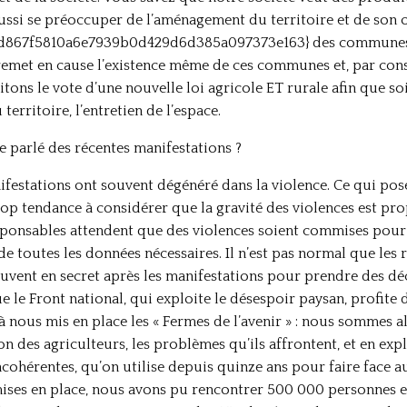
ussi se préoccuper de l’aménagement du territoire et de son o
867f5810a6e7939b0d429d6d385a097373e163} des communes r
 remet en cause l’existence même de ces communes et, par con
tons le vote d’une nouvelle loi agricole ET rurale afin que soi
erritoire, l’entretien de l’espace.
e parlé des récentes manifestations ?
ifestations ont souvent dégénéré dans la violence. Ce qui pose
rop tendance à considérer que la gravité des violences est pro
sponsables attendent que des violences soient commises pour
de toutes les données nécessaires. Il n’est pas normal que les 
uvent en secret après les manifestations pour prendre des déc
e le Front national, qui exploite le désespoir paysan, profite 
 nous mis en place les « Fermes de l’avenir » : nous sommes all
ion des agriculteurs, les problèmes qu’ils affrontent, et en ex
ncohérentes, qu’on utilise depuis quinze ans pour faire face a
mises en place, nous avons pu rencontrer 500 000 personnes 