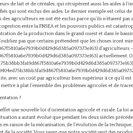
urs de lait et de céréales, qui récupèrent aussi les aides à l’i
ifiés qui sont exclus des aides. Le dernier exemple est celui de
 des agriculteurs en ont été exclus parce qu’ils n’étaient pas
 cogestion entre la FNSEA et les pouvoirs publics est catastro
ration de la production dans le grand ouest et dans le bassin p
Et n’oubliez pas que certains prétendent que les choses iront 
67f5810a6e7939b0d429d6d385a097373e163} d’agriculteurs – 
67f5810a6e7939b0d429d6d385a097373e163} actuellement. Or
404ed75b38bb3fa19d867f5810a6e7939b0d429d6d385a097373e163} 
7f79404ed75b38bb3fa19d867f5810a6e7939b0d429d6d385a097373
llite, avec un coût par agriculteur bien supérieur à ce qu’il e
ettre à plat l’ensemble des problèmes agricoles et de tracer
ientation ?
fet une nouvelle loi d’orientation agricole et rurale. La loi 
situation a autant évolué que pendant les deux siècles précéd
 en raison de la mécanisation, de l’évolution de la technique,
t de la société. Vous savez que notre société veut des produit