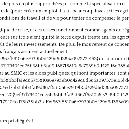
t de plus en plus rapprochées ; et comme la spécialisation est
urde (pour créer un emploi il faut beaucoup investir) les agri
onditions de travail et de vie pour tenter de compenser la per
e de crise, et ces crises fonctionnent comme agents de régul
rs sur trois aient quitté la terre depuis trente ans, les agric
ût de leurs investissements. De plus, le mouvement de concen
s français assurent actuellement
67f5810a6e7939b0d429d6d385a097373e163} de la production 
{9ef37f79404ed75b38bb3fa19d867f5810a6e7939b0d429d6d385a0
ieur au SMIC et les aides publiques, qui sont importantes, sont
5b38bb3fa19d867f5810a6e7939b0d429d6d385a097373e163} des 
404ed75b38bb3fa19d867f5810a6e7939b0d429d6d385a097373e163
opéen, 20{9ef37f79404ed75b38bb3fa19d867f5810a6e7939b0d42
f37f79404ed75b38bb3fa19d867f5810a6e7939b0d429d6d385a0973
urs privilégiés ?