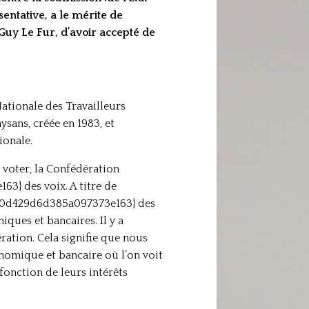
entative, a le mérite de
Guy Le Fur, d’avoir accepté de
Nationale des Travailleurs
sans, créée en 1983, et
ionale.
 voter, la Confédération
} des voix. A titre de
9b0d429d6d385a097373e163} des
ques et bancaires. Il y a
ration. Cela signifie que nous
onomique et bancaire où l’on voit
fonction de leurs intérêts