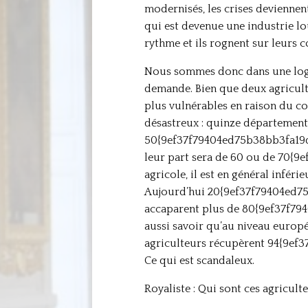
modernisés, les crises deviennen
qui est devenue une industrie lo
rythme et ils rognent sur leurs c
Nous sommes donc dans une logiqu
demande. Bien que deux agriculteu
plus vulnérables en raison du co
désastreux : quinze département
50{9ef37f79404ed75b38bb3fa19d8
leur part sera de 60 ou de 70
agricole, il est en général infér
Aujourd’hui 20{9ef37f79404ed7
accaparent plus de 80{9ef37f79
aussi savoir qu’au niveau eur
agriculteurs récupèrent 94{9e
Ce qui est scandaleux.
Royaliste : Qui sont ces agriculte