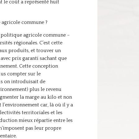
t le coût a représenté huit
ue agricole commune ?
la politique agricole commune –
ités régionales. C’est cette
 aux produits, et trouver un
avec prix garanti sachant que
onnement. Cette conception
lus compter sur le
s on introduisait de
vironnement) plus le revenu
ugmenter la marge au kilo et non
l’environnement car, là où il y a
ctivités territoriales et les
oduction mieux répartie entre les
s n’imposent pas leur propre
entaire.