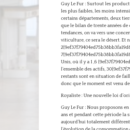
Guy Le Fur : Surtout les producte
les plus faibles, les moins intens
certains départements, deux tiers
que le bilan de trente années de
tendances, on va vers une concent
viticulture, ce sera le désert. 
2{9ef37f79404ed75b38bb3fa19d8
7{9ef37f79404ed75b38bb3fa19d8
Unis, où il y a 1 ,6 {9ef37f79
l’ensemble des actifs, 30{9ef3
restants sont en situation de fai
donc que le moment est venu de m
Royaliste : Une nouvelle loi d’or
Guy Le Fur : Nous proposons en ef
ans et pendant cette période la 
aujourd’hui totalement différents
l’évolution de la consommation e