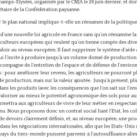
amps-Elysées, organisée par le CNJA le 24 juin dernier, et don
taire de la Confédération paysanne.
sur le plan national implique-t-elle un réexamen de la politiq
 d’une nouvelle loi agricole en France sans qu’on réexamine 
ulteurs européens qui veulent qu’on tienne compte des divers
valoir au niveau européen. Il faut supprimer le système d’aide
i l’incite à produire jusqu’à un volume donné de production 
compagne de l’entretien de l’espace et de défense de l’envir
: pour améliorer leur revenu, les agriculteurs ne pourront p
production, mais sur la valeur ajoutée. Jusqu’à présent, plu
s les produits (avec les conséquences que l’on sait sur l’en
 valoriser au mieux le potentiel agronomique des sols pour a
mettra aux agriculteurs de vivre de leur métier en respectant 
u. Nous proposons donc un contrat social liant l’Etat, les colle
 de devoirs clairement définis, et, au niveau européen, une pr
 dans les négociations internationales, afin que les Etats-Uni
ays du tiers-monde puissent parvenir à l’autosuffisance alim