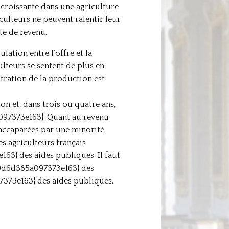
 croissante dans une agriculture
culteurs ne peuvent ralentir leur
te de revenu.
ation entre l’offre et la
ulteurs se sentent de plus en
tration de la production est
et, dans trois ou quatre ans,
97373e163}. Quant au revenu
 accaparées par une minorité.
agriculteurs français
} des aides publiques. Il faut
9d6d385a097373e163} des
73e163} des aides publiques.