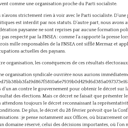
uvent comme une organisation proche du Parti socialiste.
 n’avons strictement rien à voir avec le Parti socialiste. D’une
itiques est interdit par nos statuts. D’autre part, nous avons
dération paysanne ne sont reprises par aucune formation polit
t pas respecté par la FNSEA : comme l’a rapporté la presse lo
trois mille responsables de la FNSEA ont sifflé Mermaz et appla
upations actuelles des paysans.
tre organisation, les conséquences de ces résultats électoraux
une organisation syndicale ouvrière nous aurions immédiateme
4ed75b38bb3fa19d867f5810a6e7939b0d429d6d385a097373e163} d
d’un an contre le gouvernement pour obtenir le décret sur la 
ésultat des élections. Mais ce décret ne faisait que présenter l
s attendons toujours le décret reconnaissant la représentativi
conditions. De plus, le décret du 28 février prévoit que la Con
anisations : je pense notamment aux Offices, où bizarrement 
c un domaine réservé, celui des décisions importantes, où l’o