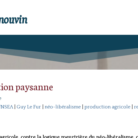
enouvin
tion paysanne
e
FNSEA
|
Guy Le Fur
|
néo-libéralisme
|
production agricole
|
r
 agricole, contre la logique meurtrière du néo-libéralisme, c