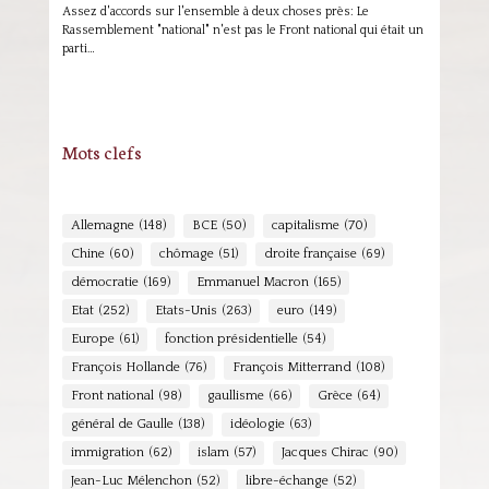
Assez d'accords sur l'ensemble à deux choses près: Le
Rassemblement "national" n'est pas le Front national qui était un
parti…
Mots clefs
Allemagne
(148)
BCE
(50)
capitalisme
(70)
Chine
(60)
chômage
(51)
droite française
(69)
démocratie
(169)
Emmanuel Macron
(165)
Etat
(252)
Etats-Unis
(263)
euro
(149)
Europe
(61)
fonction présidentielle
(54)
François Hollande
(76)
François Mitterrand
(108)
Front national
(98)
gaullisme
(66)
Grèce
(64)
général de Gaulle
(138)
idéologie
(63)
immigration
(62)
islam
(57)
Jacques Chirac
(90)
Jean-Luc Mélenchon
(52)
libre-échange
(52)