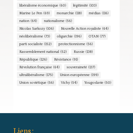
libéralisme économique
(60)
légitimité
(103)
Marine Le Pen
(69)
monarchie
(118)
médias
(116)
nation
(64)
nationalisme
(56)
Nicolas Sarkozy
(106)
Nouvelle Action royaliste
(64)
néolibéralisme
(73)
oligarchie
(196)
OTAN
(77)
parti socialiste
(152)
protectionnisme
(56)
Rassemblement national
(52)
Russie
(138)
République
(126)
Résistance
(91)
Révolution française
(64)
souveraineté
(137)
ultralibéralisme
(175)
Union européenne
(199)
Union soviétique
(56)
Vichy
(54)
Yougoslavie
(50)
Liens :