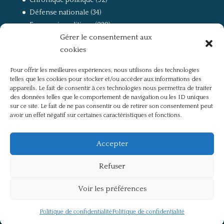
Défense nationale
(34)
Economie politique
(238)
Gérer le consentement aux
Entretien
(168)
cookies
La guerre, la Résistance et la Déportation
(162)
la lutte des classes
(281)
Pour offrir les meilleures expériences, nous utilisons des technologies
Non classé
(42)
telles que les cookies pour stocker et/ou accéder aux informations des
Partis politiques, intelligentsia, médias
(750)
appareils. Le fait de consentir à ces technologies nous permettra de traiter
des données telles que le comportement de navigation ou les ID uniques
Présentation
(4)
sur ce site. Le fait de ne pas consentir ou de retirer son consentement peut
Références
(57)
avoir un effet négatif sur certaines caractéristiques et fonctions.
Res Publica
(649)
Union européenne
(238)
Accepter
Refuser
Voir les préférences
Politique de confidentialité
Mentions légales
Politique de confidentialité
Politique de confidentialité