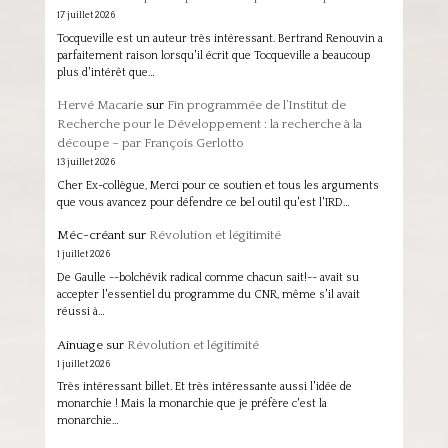
17 juillet 2026
Tocqueville est un auteur très intéressant. Bertrand Renouvin a
parfaitement raison lorsqu'il écrit que Tocqueville a beaucoup
plus d'intérêt que…
Hervé Macarie
sur
Fin programmée de l’Institut de
Recherche pour le Développement : la recherche à la
découpe – par François Gerlotto
13 juillet 2026
Cher Ex-collègue, Merci pour ce soutien et tous les arguments
que vous avancez pour défendre ce bel outil qu'est l'IRD…
Méc-créant
sur
Révolution et légitimité
1 juillet 2026
De Gaulle --bolchévik radical comme chacun sait!-- avait su
accepter l'essentiel du programme du CNR, même s'il avait
réussi à…
Ainuage
sur
Révolution et légitimité
1 juillet 2026
Très intéressant billet. Et très intéressante aussi l'idée de
monarchie ! Mais la monarchie que je préfère c'est la
monarchie…