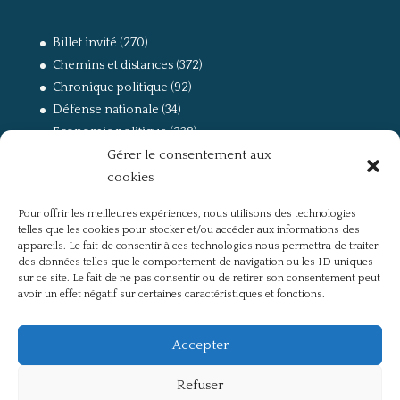
Billet invité
(270)
Chemins et distances
(372)
Chronique politique
(92)
Défense nationale
(34)
Economie politique
(238)
Gérer le consentement aux
Entretien
(168)
cookies
La guerre, la Résistance et la Déportation
(162)
la lutte des classes
(281)
Pour offrir les meilleures expériences, nous utilisons des technologies
Non classé
(42)
telles que les cookies pour stocker et/ou accéder aux informations des
Partis politiques, intelligentsia, médias
(750)
appareils. Le fait de consentir à ces technologies nous permettra de traiter
des données telles que le comportement de navigation ou les ID uniques
Présentation
(4)
sur ce site. Le fait de ne pas consentir ou de retirer son consentement peut
Références
(57)
avoir un effet négatif sur certaines caractéristiques et fonctions.
Res Publica
(649)
Union européenne
(238)
Accepter
Refuser