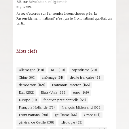
RR
sur
Révolution et légitimité
30 juin 2026
Assez d'accords sur l'ensemble à deux choses près: Le
Rassemblement "national" n'est pas le Front national qui était un
parti…
Mots clefs
Allemagne
(148)
BCE
(50)
capitalisme
(70)
Chine
(60)
chômage
(51)
droite française
(69)
démocratie
(169)
Emmanuel Macron
(165)
Etat
(252)
Etats-Unis
(263)
euro
(149)
Europe
(61)
fonction présidentielle
(54)
François Hollande
(76)
François Mitterrand
(108)
Front national
(98)
gaullisme
(66)
Grèce
(64)
général de Gaulle
(138)
idéologie
(63)