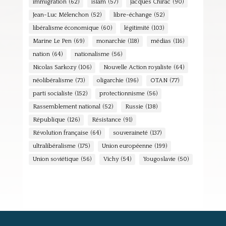
immigration
(62)
islam
(57)
Jacques Chirac
(90)
Jean-Luc Mélenchon
(52)
libre-échange
(52)
libéralisme économique
(60)
légitimité
(103)
Marine Le Pen
(69)
monarchie
(118)
médias
(116)
nation
(64)
nationalisme
(56)
Nicolas Sarkozy
(106)
Nouvelle Action royaliste
(64)
néolibéralisme
(73)
oligarchie
(196)
OTAN
(77)
parti socialiste
(152)
protectionnisme
(56)
Rassemblement national
(52)
Russie
(138)
République
(126)
Résistance
(91)
Révolution française
(64)
souveraineté
(137)
ultralibéralisme
(175)
Union européenne
(199)
Union soviétique
(56)
Vichy
(54)
Yougoslavie
(50)